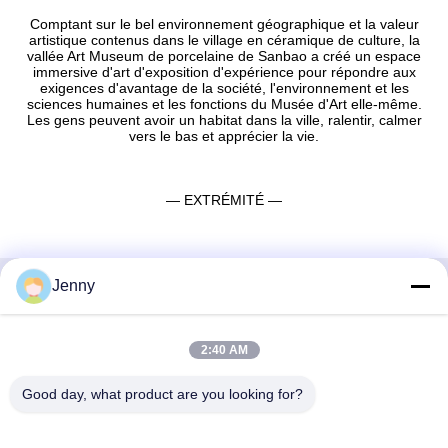
Comptant sur le bel environnement géographique et la valeur
artistique contenus dans le village en céramique de culture, la
vallée Art Museum de porcelaine de Sanbao a créé un espace
immersive d'art d'exposition d'expérience pour répondre aux
exigences d'avantage de la société, l'environnement et les
sciences humaines et les fonctions du Musée d'Art elle-même.
Les gens peuvent avoir un habitat dans la ville, ralentir, calmer
vers le bas et apprécier la vie.
— EXTRÉMITÉ —
Jenny
Contactez rapidement
2:40 AM
Adresse
2e étage, bloc 4 du district nord, Hua Yi International Expo
Good day, what product are you looking for?
Mall, rue Wugang, région de Chancheng, ville de Foshan,
Guangdong, Chine.