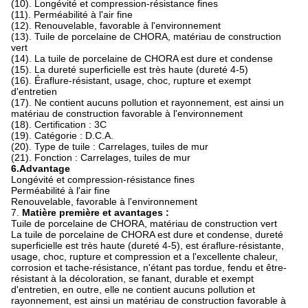
(10). Longévité et compression-résistance fines
(11). Perméabilité à l'air fine
(12). Renouvelable, favorable à l'environnement
(13). Tuile de porcelaine de CHORA, matériau de construction
vert
(14). La tuile de porcelaine de CHORA est dure et condense
(15). La dureté superficielle est très haute (dureté 4-5)
(16). Éraflure-résistant, usage, choc, rupture et exempt
d'entretien
(17). Ne contient aucuns pollution et rayonnement, est ainsi un
matériau de construction favorable à l'environnement
(18). Certification : 3C
(19). Catégorie : D.C.A.
(20). Type de tuile : Carrelages, tuiles de mur
(21). Fonction : Carrelages, tuiles de mur
6.Advantage
Longévité et compression-résistance fines
Perméabilité à l'air fine
Renouvelable, favorable à l'environnement
7.
Matière première et avantages :
Tuile de porcelaine de CHORA, matériau de construction vert
La tuile de porcelaine de CHORA est dure et condense, dureté
superficielle est très haute (dureté 4-5), est éraflure-résistante,
usage, choc, rupture et compression et a l'excellente chaleur,
corrosion et tache-résistance, n'étant pas tordue, fendu et être-
résistant à la décoloration, se fanant, durable et exempt
d'entretien, en outre, elle ne contient aucuns pollution et
rayonnement, est ainsi un matériau de construction favorable à