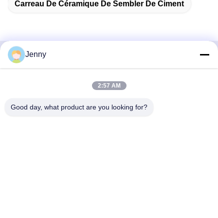
Carreau De Céramique De Sembler De Ciment
Jenny
Contactez rapidement
2:57 AM
Adresse
2e étage, bloc 4 du district nord, Hua Yi International Expo
Good day, what product are you looking for?
Mall, rue Wugang, région de Chancheng, ville de Foshan,
Guangdong, Chine.
Téléphone
86--13600305763
Email
info@bmceramics.com