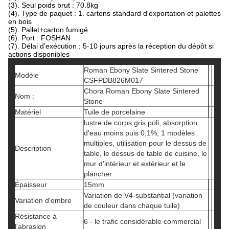
(3). Seul poids brut : 70.8kg
(4). Type de paquet : 1. cartons standard d'exportation et palettes
en bois
(5). Pallet+carton fumigé
(6). Port : FOSHAN
(7). Délai d'exécution : 5-10 jours après la réception du dépôt si
actions disponibles
Roman Ebony Slate Sintered Stone
Modèle
CSFPDB826M017
Chora Roman Ebony Slate Sintered
Nom :
Stone
Matériel
Tuile de porcelaine
lustre de corps gris poli, absorption
d'eau moins puis 0,1%, 1 modèles
multiples, utilisation pour le dessus de
Description
table, le dessus de table de cuisine, le
mur d'intérieur et extérieur et le
plancher
Épaisseur
15mm
Variation de V4-substantial (variation
Variation d'ombre
de couleur dans chaque tuile)
Résistance à
6 - le trafic considérable commercial
l'abrasion