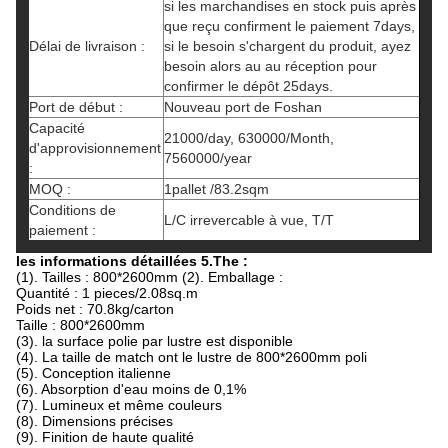
si les marchandises en stock puis après
que reçu confirment le paiement 7days,
Délai de livraison :
si le besoin s'chargent du produit, ayez
besoin alors au au réception pour
confirmer le dépôt 25days.
Port de début :
Nouveau port de Foshan
Capacité
21000/day, 630000/Month,
d'approvisionnement
7560000/year
:
MOQ :
1pallet /83.2sqm
Conditions de
L/C irrevercable à vue, T/T
paiement :
les informations détaillées 5.The :
(1). Tailles : 800*2600mm (2). Emballage :
Quantité : 1 pieces/2.08sq.m
Poids net : 70.8kg/carton
Taille : 800*2600mm
(3). la surface polie par lustre est disponible
(4). La taille de match ont le lustre de 800*2600mm poli
(5). Conception italienne
(6). Absorption d'eau moins de 0,1%
(7). Lumineux et même couleurs
(8). Dimensions précises
(9). Finition de haute qualité