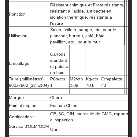
Résistant chimique et Frost résistants,
résistant à l'acide, antibactérien,
Fonction
isolation thermique, résistante à
l'usure
Salon, salle à manger, etc. pour le
Utilisation
plancher, bureau, café, hôtel,
pavillion, etc., pour le mur
Cartons
standard
Emballage
et palette
en bois
Taille (millimètres)
PCs/ctn
M2/ctn
Kg/ctn
Ctn/palette
800x2600 (32' x104)
1
2,08
70,8
40
Marque :
Chora
Point d'origine :
Foshan Chine
CE, 3C, OIN, matricule de GMC, rapport
Certification :
d'inspection
Service d'OEM/ODM
Oui
: