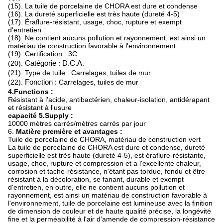
(15). La tuile de porcelaine de CHORA est dure et condense
(16). La dureté superficielle est très haute (dureté 4-5)
(17). Éraflure-résistant, usage, choc, rupture et exempt
d'entretien
(18). Ne contient aucuns pollution et rayonnement, est ainsi un
matériau de construction favorable à l'environnement
(19). Certification : 3C
(20).
Catégorie : D.C.A.
(21). Type de tuile : Carrelages, tuiles de mur
(22).
Fonction :
Carrelages, tuiles de mur
4.Functions :
Résistant à l'acide, antibactérien, chaleur-isolation, antidérapant
et résistant à l'usure
capacité 5.Supply :
10000 mètres carrés/mètres carrés par jour
6.
Matière première et avantages :
Tuile de porcelaine de CHORA, matériau de construction vert
La tuile de porcelaine de CHORA est dure et condense, dureté
superficielle est très haute (dureté 4-5), est éraflure-résistante,
usage, choc, rupture et compression et a l'excellente chaleur,
corrosion et tache-résistance, n'étant pas tordue, fendu et être-
résistant à la décoloration, se fanant, durable et exempt
d'entretien, en outre, elle ne contient aucuns pollution et
rayonnement, est ainsi un matériau de construction favorable à
l'environnement, tuile de porcelaine est lumineuse avec la finition
de dimension de couleur et de haute qualité précise, la longévité
fine et la perméabilité à l'air d'amende de compression-résistance