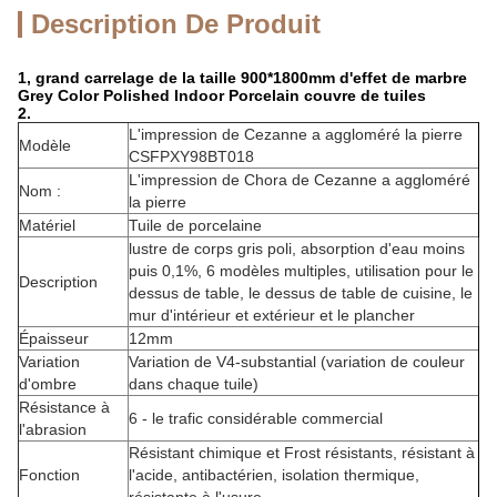
Description De Produit
1, grand carrelage de la taille 900*1800mm d'effet de marbre
Grey Color Polished Indoor Porcelain couvre de tuiles
2.
L'impression de Cezanne a aggloméré la pierre
Modèle
CSFPXY98BT018
L'impression de Chora de Cezanne a aggloméré
Nom :
la pierre
Matériel
Tuile de porcelaine
lustre de corps gris poli, absorption d'eau moins
puis 0,1%, 6 modèles multiples, utilisation pour le
Description
dessus de table, le dessus de table de cuisine, le
mur d'intérieur et extérieur et le plancher
Épaisseur
12mm
Variation
Variation de V4-substantial (variation de couleur
d'ombre
dans chaque tuile)
Résistance à
6 - le trafic considérable commercial
l'abrasion
Résistant chimique et Frost résistants, résistant à
Fonction
l'acide, antibactérien, isolation thermique,