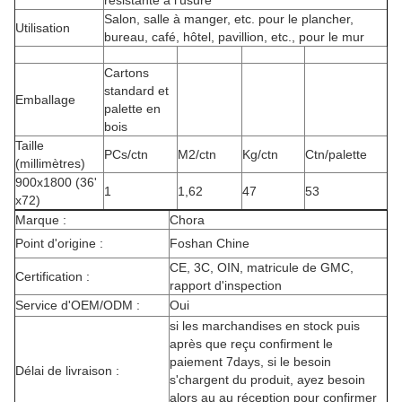
résistante à l'usure
Salon, salle à manger, etc. pour le plancher,
Utilisation
bureau, café, hôtel, pavillion, etc., pour le mur
Cartons
standard et
Emballage
palette en
bois
Taille
PCs/ctn
M2/ctn
Kg/ctn
Ctn/palette
(millimètres)
900x1800 (36'
1
1,62
47
53
x72)
Marque :
Chora
Point d'origine :
Foshan Chine
CE, 3C, OIN, matricule de GMC,
Certification :
rapport d'inspection
Service d'OEM/ODM :
Oui
si les marchandises en stock puis
après que reçu confirment le
paiement 7days, si le besoin
Délai de livraison :
s'chargent du produit, ayez besoin
alors au au réception pour confirmer