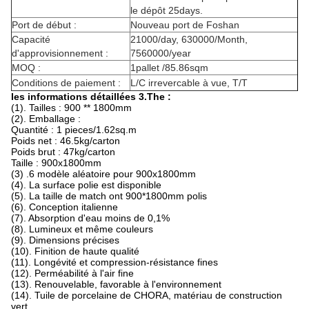
le dépôt 25days.
Port de début :
Nouveau port de Foshan
Capacité
21000/day, 630000/Month,
d'approvisionnement :
7560000/year
MOQ :
1pallet /85.86sqm
Conditions de paiement :
L/C irrevercable à vue, T/T
les informations détaillées 3.The :
(1). Tailles : 900 ** 1800mm
(2). Emballage :
Quantité : 1 pieces/1.62sq.m
Poids net : 46.5kg/carton
Poids brut : 47kg/carton
Taille : 900x1800mm
(3) .6 modèle aléatoire pour 900x1800mm
(4). La surface polie est disponible
(5). La taille de match ont 900*1800mm polis
(6). Conception italienne
(7). Absorption d'eau moins de 0,1%
(8). Lumineux et même couleurs
(9). Dimensions précises
(10). Finition de haute qualité
(11). Longévité et compression-résistance fines
(12). Perméabilité à l'air fine
(13). Renouvelable, favorable à l'environnement
(14). Tuile de porcelaine de CHORA, matériau de construction
vert