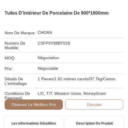
Tuiles D'intérieur De Porcelaine De 900*1800mm
CHORA
Nom De Marque:
Numéro De
CSFPXY98BT018
Modèle:
Négociation
MOQ:
Négociable
Prix:
Détails De
1 Pieces/1.62 mètres carrés/37.7kg/Carton
L'emballage:
Conditions De
L/C, T/T, Western Union, MoneyGram
Paiement:
Obtenez Le Meilleur Prix
Discuter
Les Informations Détaillées
Description De Produit