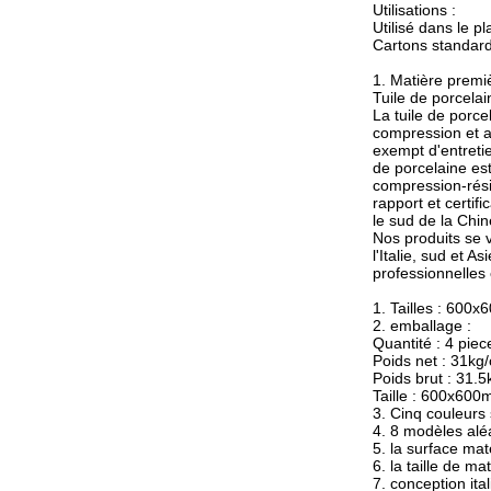
Utilisations :
Utilisé dans le pl
Cartons standard
1. Matière premi
Tuile de porcelai
La tuile de porce
compression et a 
exempt d'entretie
de porcelaine est
compression-rési
rapport et certi
le sud de la Chin
Nos produits se v
l'Italie, sud et 
professionnelles
1. Tailles : 60
2. emballage :
Quantité : 4 pie
Poids net : 31kg/
Poids brut : 31.5
Taille : 600x60
3. Cinq couleurs 
4. 8 modèles al
5. la surface mat
6. la taille de 
7. conception ita