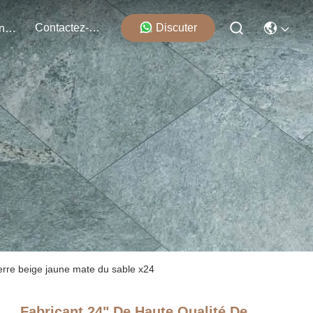
Contactez-Nous
Discuter
Événements
ierre beige jaune mate du sable x24
Fabricant 24" De Haute Qualité De