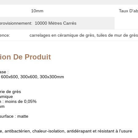
10mm
Taux D'ab
provisionnement:
10000 Mètres Carrés
ence:
carrelages en céramique de grès
, 
tuiles de mur de grès
ion De Produit
ase :
d : 600x600, 300x600, 300x300mm
érie de grès
ramique
n : moins de 0,05%
0mm
surface : matte
e, antibactérien, chaleur-isolation, antidérapant et résistant à l'usure