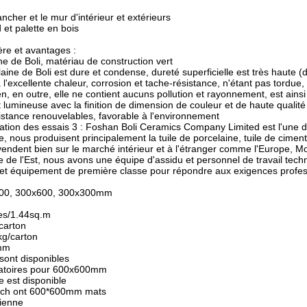
ancher et le mur d'intérieur et extérieurs
 et palette en bois
ère et avantages :
ne de Boli, matériau de construction vert
laine de Boli est dure et condense, dureté superficielle est très haute (d
l'excellente chaleur, corrosion et tache-résistance, n'étant pas tordue, 
n, en outre, elle ne contient aucuns pollution et rayonnement, est ainsi
 lumineuse avec la finition de dimension de couleur et de haute qualité p
stance renouvelables, favorable à l'environnement
fication des essais 3 : Foshan Boli Ceramics Company Limited est l'une
e, nous produisent principalement la tuile de porcelaine, tuile de ciment,
endent bien sur le marché intérieur et à l'étranger comme l'Europe, Mo
Asie de l'Est, nous avons une équipe d'assidu et personnel de travail te
 et équipement de première classe pour répondre aux exigences profes
0x600, 300x600, 300x300mm
ces/1.44sq.m
carton
kg/carton
0mm
sont disponibles
éatoires pour 600x600mm
e est disponible
match ont 600*600mm mats
lienne