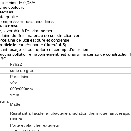
eau moins de 0,05%
même couleurs
récises
ute qualité
 compression-résistance fines
 l'air fine
, favorable à l'environnement
elaine de Boli, matériau de construction vert
orcelaine de Boli est dure et condense
erficielle est très haute (dureté 4-5)
stant, usage, choc, rupture et exempt d'entretien
aucuns pollution et rayonnement, est ainsi un matériau de construction 
: 3C
F7622
série de grès
Porcelaine
n
<0>
600x600mm
9mm
surfa
Matte
Résistant à l'acide, antibactérien, isolation thermique, antidérapan
l'usure
Porte et plancher extérieur