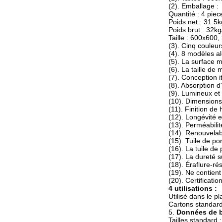
(2). Emballage :
Quantité : 4 pie
Poids net : 31.5k
Poids brut : 32kg
Taille : 600x60
(3). Cinq couleur
(4). 8 modèles 
(5). La surface m
(6). La taille d
(7). Conception i
(8). Absorption 
(9). Lumineux e
(10). Dimensions
(11). Finition de 
(12). Longévité 
(13). Perméabilité
(14). Renouvelab
(15). Tuile de po
(16). La tuile de
(17). La dureté s
(18). Éraflure-ré
(19). Ne contien
(20). Certificatio
4 utilisations :
Utilisé dans le pl
Cartons standard
5.
Données de b
Tailles standar