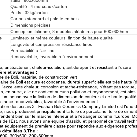
Taille : 600x600mm
Quantité : 4 morceaux/carton
Poids : 32kg/carton
Cartons standard et palette en bois
Dimensions précises
Conception italienne, 8 modèles aléatoires pour 600x600mm
e
Lumineux et même couleurs, finition de haute qualité
Longévité et compression-résistance fines
Perméabilité à l'air fine
Renouvelable, favorable à l'environnement
e, antibactérien, chaleur-isolation, antidérapant et résistant à l'usure
ère et avantages :
ne de Boli, matériau de construction vert
laine de Boli est dure et condense, dureté superficielle est très haute (d
l'excellente chaleur, corrosion et tache-résistance, n'étant pas tordue, 
n, en outre, elle ne contient aucuns pollution et rayonnement, est ainsi
 lumineuse avec la finition de dimension de couleur et de haute qualité p
stance renouvelables, favorable à l'environnement
fication des essais 3 : Foshan Boli Ceramics Company Limited est l'une
e, nous produisent principalement la tuile de porcelaine, tuile de ciment,
endent bien sur le marché intérieur et à l'étranger comme l'Europe, Mo
Asie de l'Est, nous avons une équipe d'assidu et personnel de travail te
 et équipement de première classe pour répondre aux exigences profes
 détaillées 3.The :
00x600, 300x600, 300x300mm