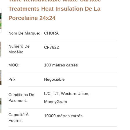
Treatments Heat Insulation De La
Porcelaine 24x24
Nom De Marque:
CHORA
Numéro De
CF7622
Modèle:
MOQ:
100 mètres carrés
Prix:
Négociable
L/C, T/T, Western Union,
Conditions De
Paiement:
MoneyGram
Capacité À
10000 mètres carrés
Fournir: