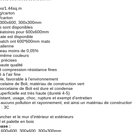
ces/1.44sq.m
g/carton
/carton
0, 300x600, 300x300mm
s sont disponibles
aléatoires pour 600x600mm
ate est disponible
e match ont 600*600mm mats
talienne
d'eau moins de 0,05%
t même couleurs
 précises
haute qualité
et compression-résistance fines
 à l'air fine
le, favorable à l'environnement
rcelaine de Boli, matériau de construction vert
 porcelaine de Boli est dure et condense
uperficielle est très haute (dureté 4-5)
sistant, usage, choc, rupture et exempt d'entretien
t aucuns pollution et rayonnement, est ainsi un matériau de constructio
n : 3C
ancher et le mur d'intérieur et extérieurs
 et palette en bois
ase :
d : 600x600, 300x600, 300x300mm