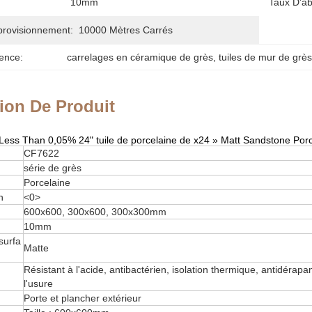
10mm
Taux D'ab
provisionnement:
10000 Mètres Carrés
ence:
carrelages en céramique de grès
, 
tuiles de mur de grès
ion De Produit
Less Than 0,05% 24" tuile de porcelaine de x24 » Matt Sandstone Porce
CF7622
série de grès
Porcelaine
n
<0>
600x600, 300x600, 300x300mm
10mm
surfa
Matte
Résistant à l'acide, antibactérien, isolation thermique, antidérapan
l'usure
Porte et plancher extérieur