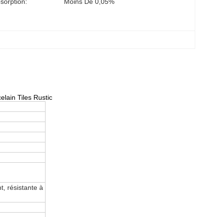
sorption:
Moins De 0,05%
lain Tiles Rustic
t, résistante à