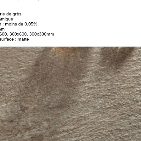
2
érie de grès
ramique
n : moins de 0,05%
0mm
x600, 300x600, 300x300mm
surface : matte