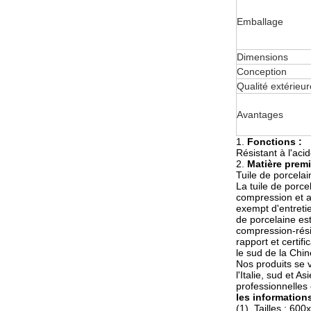
Emballage
Dimensions
Conception
Qualité extérieur
Avantages
1.
Fonctions :
Résistant à l'acid
2.
Matière premi
Tuile de porcelai
La tuile de porce
compression et a 
exempt d'entretie
de porcelaine est
compression-rési
rapport et certi
le sud de la Chin
Nos produits se v
l'Italie, sud et 
professionnelles
les informations
(1). Tailles : 6