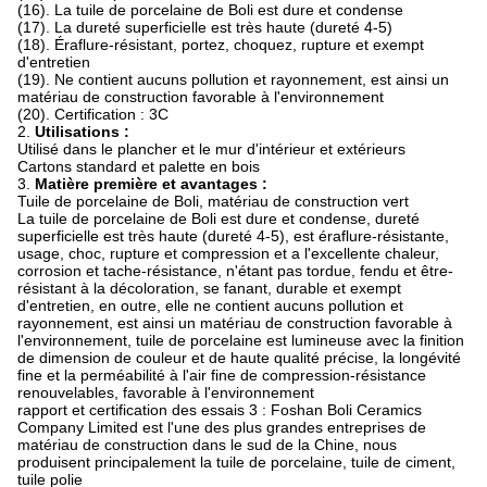
(16). La tuile de porcelaine de Boli est dure et condense
(17). La dureté superficielle est très haute (dureté 4-5)
(18). Éraflure-résistant, portez, choquez, rupture et exempt
d'entretien
(19). Ne contient aucuns pollution et rayonnement, est ainsi un
matériau de construction favorable à l'environnement
(20). Certification : 3C
2.
Utilisations :
Utilisé dans le plancher et le mur d'intérieur et extérieurs
Cartons standard et palette en bois
3.
Matière première et avantages :
Tuile de porcelaine de Boli, matériau de construction vert
La tuile de porcelaine de Boli est dure et condense, dureté
superficielle est très haute (dureté 4-5), est éraflure-résistante,
usage, choc, rupture et compression et a l'excellente chaleur,
corrosion et tache-résistance, n'étant pas tordue, fendu et être-
résistant à la décoloration, se fanant, durable et exempt
d'entretien, en outre, elle ne contient aucuns pollution et
rayonnement, est ainsi un matériau de construction favorable à
l'environnement, tuile de porcelaine est lumineuse avec la finition
de dimension de couleur et de haute qualité précise, la longévité
fine et la perméabilité à l'air fine de compression-résistance
renouvelables, favorable à l'environnement
rapport et certification des essais 3 : Foshan Boli Ceramics
Company Limited est l'une des plus grandes entreprises de
matériau de construction dans le sud de la Chine, nous
produisent principalement la tuile de porcelaine, tuile de ciment,
tuile polie