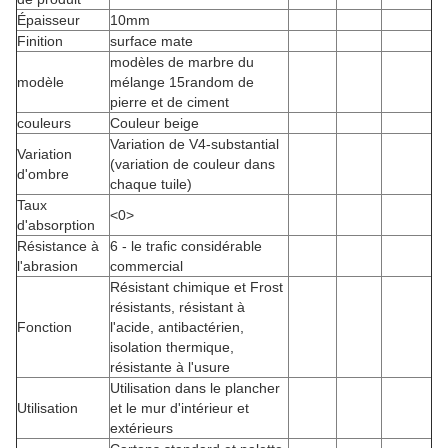
Épaisseur
10mm
Finition
surface mate
modèles de marbre du
modèle
mélange 15random de
pierre et de ciment
couleurs
Couleur beige
Variation de V4-substantial
Variation
(variation de couleur dans
d'ombre
chaque tuile)
Taux
<0>
d'absorption
Résistance à
6 - le trafic considérable
l'abrasion
commercial
Résistant chimique et Frost
résistants, résistant à
Fonction
l'acide, antibactérien,
isolation thermique,
résistante à l'usure
Utilisation dans le plancher
Utilisation
et le mur d'intérieur et
extérieurs