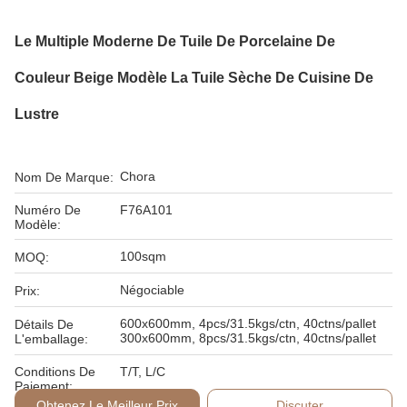
Le Multiple Moderne De Tuile De Porcelaine De
Couleur Beige Modèle La Tuile Sèche De Cuisine De
Lustre
Chora
Nom De Marque:
Numéro De
F76A101
Modèle:
100sqm
MOQ:
Négociable
Prix:
600x600mm, 4pcs/31.5kgs/ctn, 40ctns/pallet
Détails De
300x600mm, 8pcs/31.5kgs/ctn, 40ctns/pallet
L'emballage:
Conditions De
T/T, L/C
Paiement:
Obtenez Le Meilleur Prix
Discuter