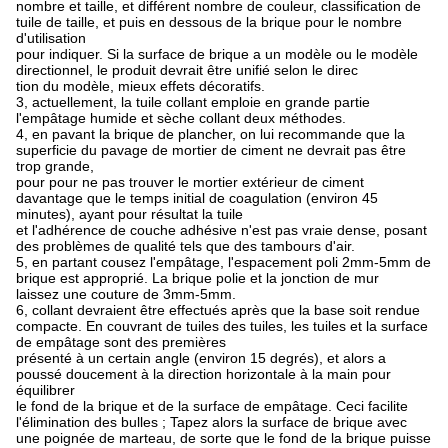
nombre et taille, et différent nombre de couleur, classification de
tuile de taille, et puis en dessous de la brique pour le nombre
d'utilisation
pour indiquer. Si la surface de brique a un modèle ou le modèle
directionnel, le produit devrait être unifié selon le direc
tion du modèle, mieux effets décoratifs.
3, actuellement, la tuile collant emploie en grande partie
l'empâtage humide et sèche collant deux méthodes.
4, en pavant la brique de plancher, on lui recommande que la
superficie du pavage de mortier de ciment ne devrait pas être
trop grande,
pour pour ne pas trouver le mortier extérieur de ciment
davantage que le temps initial de coagulation (environ 45
minutes), ayant pour résultat la tuile
et l'adhérence de couche adhésive n'est pas vraie dense, posant
des problèmes de qualité tels que des tambours d'air.
5, en partant cousez l'empâtage, l'espacement poli 2mm-5mm de
brique est approprié. La brique polie et la jonction de mur
laissez une couture de 3mm-5mm.
6, collant devraient être effectués après que la base soit rendue
compacte. En couvrant de tuiles des tuiles, les tuiles et la surface
de empâtage sont des premières
présenté à un certain angle (environ 15 degrés), et alors a
poussé doucement à la direction horizontale à la main pour
équilibrer
le fond de la brique et de la surface de empâtage. Ceci facilite
l'élimination des bulles ; Tapez alors la surface de brique avec
une poignée de marteau, de sorte que le fond de la brique puisse