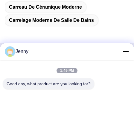
Carreau De Céramique Moderne
Carrelage Moderne De Salle De Bains
Jenny
Contactez rapidement
1:49 PM
Adresse
2e étage, bloc 4 du district nord, Hua Yi International Expo
Good day, what product are you looking for?
Mall, rue Wugang, région de Chancheng, ville de Foshan,
Guangdong, Chine.
Téléphone
86--13600305763
Email
info@bmceramics.com