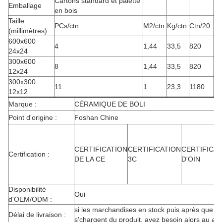
Cartons standard et palette
Emballage
en bois
Taille
PCs/ctn
M2/ctn
Kg/ctn
Ctn/20
(millimètres)
600x600
4
1,44
33,5
820
24x24
300x600
8
1,44
33,5
820
12x24
300x300
11
1
23,3
1180
12x12
Marque :
CÉRAMIQUE DE BOLI
Point d'origine :
Foshan Chine
CERTIFICATION
CERTIFICATION
CERTIFICA
Certification :
DE LA CE
3C
D'OIN
Disponibilité
Oui
d'OEM/ODM :
si les marchandises en stock puis après que re
Délai de livraison :
s'chargent du produit, ayez besoin alors au au