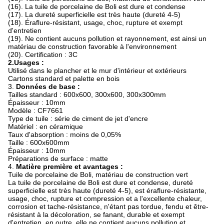
(16). La tuile de porcelaine de Boli est dure et condense
(17). La dureté superficielle est très haute (dureté 4-5)
(18). Éraflure-résistant, usage, choc, rupture et exempt
d'entretien
(19). Ne contient aucuns pollution et rayonnement, est ainsi un
matériau de construction favorable à l'environnement
(20). Certification : 3C
2.Usages :
Utilisé dans le plancher et le mur d'intérieur et extérieurs
Cartons standard et palette en bois
3.
Données de base :
Tailles standard : 600x600, 300x600, 300x300mm
Épaisseur : 10mm
Modèle : CF7661
Type de tuile : série de ciment de jet d'encre
Matériel : en céramique
Taux d'absorption : moins de 0,05%
Taille : 600x600mm
Épaisseur : 10mm
Préparations de surface : matte
4.
Matière première et avantages :
Tuile de porcelaine de Boli, matériau de construction vert
La tuile de porcelaine de Boli est dure et condense, dureté
superficielle est très haute (dureté 4-5), est éraflure-résistante,
usage, choc, rupture et compression et a l'excellente chaleur,
corrosion et tache-résistance, n'étant pas tordue, fendu et être-
résistant à la décoloration, se fanant, durable et exempt
d'entretien, en outre, elle ne contient aucuns pollution et