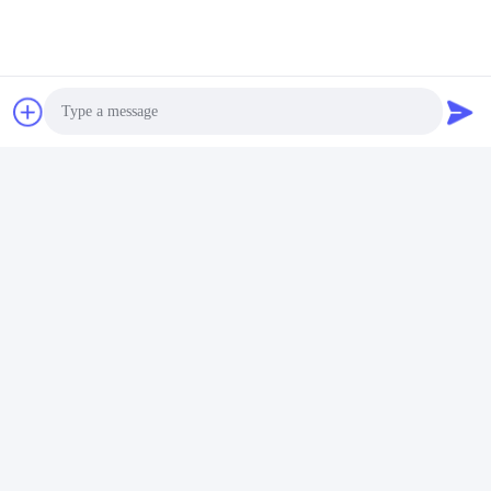
600 Par 600 Carrelages
Contactez rapidement
Adresse
2e étage, bloc 4 du district nord, Hua Yi International Expo
Photo
Mall, rue Wugang, région de Chancheng, ville de Foshan,
Guangdong, Chine.
Video Call
Téléphone
Audio Call
86--13600305763
Email
info@bmceramics.com