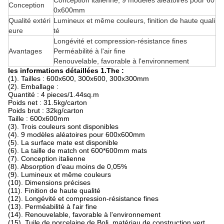
Conception italienne, 9 modèles aléatoires pour 60
Conception
0x600mm
Qualité extéri
Lumineux et même couleurs, finition de haute quali
eure
té
Longévité et compression-résistance fines
Avantages
Perméabilité à l'air fine
Renouvelable, favorable à l'environnement
les informations détaillées 1.The :
(1). Tailles : 600x600, 300x600, 300x300mm
(2). Emballage :
Quantité : 4 pieces/1.44sq.m
Poids net : 31.5kg/carton
Poids brut : 32kg/carton
Taille : 600x600mm
(3). Trois couleurs sont disponibles
(4). 9 modèles aléatoires pour 600x600mm
(5). La surface mate est disponible
(6). La taille de match ont 600*600mm mats
(7). Conception italienne
(8). Absorption d'eau moins de 0,05%
(9). Lumineux et même couleurs
(10). Dimensions précises
(11). Finition de haute qualité
(12). Longévité et compression-résistance fines
(13). Perméabilité à l'air fine
(14). Renouvelable, favorable à l'environnement
(15). Tuile de porcelaine de Boli, matériau de construction vert