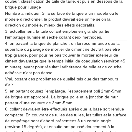
couleur, classification de tuile de taille, et puis en dessous de la
brique pour l'usage
Nombre à indiquer. Si la surface de brique a un modèle ou le
modèle directionnel, le produit devrait être unifié selon la
direction du modèle, mieux des effets décoratifs.
3, actuellement, la tuile collant emploie en grande partie
l'empâtage humide et sèche collant deux méthodes.
4, en pavant la brique de plancher, on lui recommande que la
superficie du pavage de mortier de ciment ne devrait pas être
trop grande, pour pour ne pas trouver le mortier extérieur de
ciment davantage que le temps initial de coagulation (environ 45
minutes), ayant pour résultat l'adhérence de tuile et de couche
adhésive n'est pas dense
Vrai, posant des problèmes de qualité tels que des tambours
d'air.
5, en partant cousez l'empâtage, l'espacement poli 2mm-5mm
de brique est approprié. La brique polie et la jonction de mur
partent d'une couture de 3mm-5mm.
6, collant devraient être effectués après que la base soit rendue
compacte. En couvrant de tuiles des tuiles, les tuiles et la surface
de empâtage sont d'abord présentées à un certain angle
(environ 15 degrés), et ensuite ont poussé doucement à la