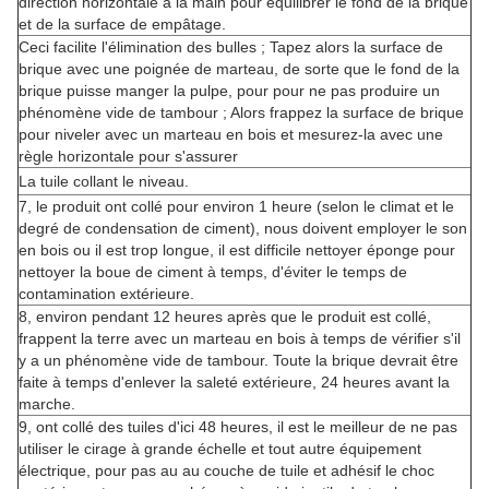
direction horizontale à la main pour équilibrer le fond de la brique
et de la surface de empâtage.
Ceci facilite l'élimination des bulles ; Tapez alors la surface de
brique avec une poignée de marteau, de sorte que le fond de la
brique puisse manger la pulpe, pour pour ne pas produire un
phénomène vide de tambour ; Alors frappez la surface de brique
pour niveler avec un marteau en bois et mesurez-la avec une
règle horizontale pour s'assurer
La tuile collant le niveau.
7, le produit ont collé pour environ 1 heure (selon le climat et le
degré de condensation de ciment), nous doivent employer le son
en bois ou il est trop longue, il est difficile nettoyer éponge pour
nettoyer la boue de ciment à temps, d'éviter le temps de
contamination extérieure.
8, environ pendant 12 heures après que le produit est collé,
frappent la terre avec un marteau en bois à temps de vérifier s'il
y a un phénomène vide de tambour. Toute la brique devrait être
faite à temps d'enlever la saleté extérieure, 24 heures avant la
marche.
9, ont collé des tuiles d'ici 48 heures, il est le meilleur de ne pas
utiliser le cirage à grande échelle et tout autre équipement
électrique, pour pas au au couche de tuile et adhésif le choc