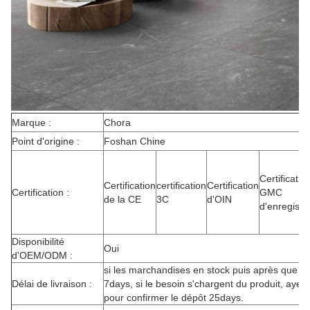
Marque :
Chora
Point d'origine :
Foshan Chine
Certificatio
Certification
certification
Certification
Certification :
GMC
de la CE
3C
d'OIN
d'enregist
Disponibilité
Oui
d'OEM/ODM :
si les marchandises en stock puis après que r
Délai de livraison :
7days, si le besoin s'chargent du produit, ayez
pour confirmer le dépôt 25days.