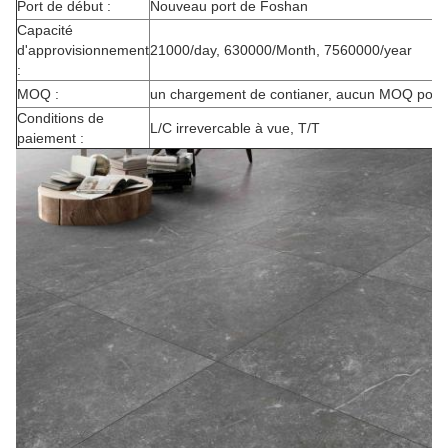
Port de début :
Nouveau port de Foshan
Capacité
d'approvisionnement
21000/day, 630000/Month, 7560000/year
:
MOQ :
un chargement de contianer, aucun MOQ pour u
Conditions de
L/C irrevercable à vue, T/T
paiement :