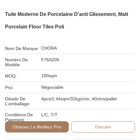
Tuile Moderne De Porcelaine D'anti Glissement, Matt
Porcelain Floor Tiles Poli
CHORA
Nom De Marque:
Numéro De
F76A205
Modèle:
100sqm
MOQ:
Négociable
Prix:
Détails De
4pcs/1.44sqm/32kgs/ctn, 40ctns/pallet
L'emballage:
Conditions De
L/C, T/T
Paiement:
Obtenez Le Meilleur Prix
Discuter