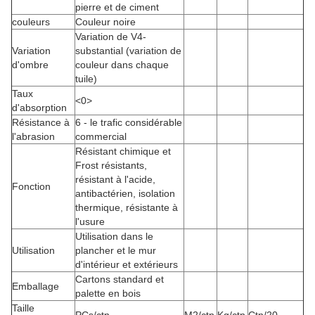
pierre et de ciment
couleurs
Couleur noire
Variation de V4-
Variation
substantial (variation de
d'ombre
couleur dans chaque
tuile)
Taux
<0>
d'absorption
Résistance à
6 - le trafic considérable
l'abrasion
commercial
Résistant chimique et
Frost résistants,
résistant à l'acide,
Fonction
antibactérien, isolation
thermique, résistante à
l'usure
Utilisation dans le
Utilisation
plancher et le mur
d'intérieur et extérieurs
Cartons standard et
Emballage
palette en bois
Taille