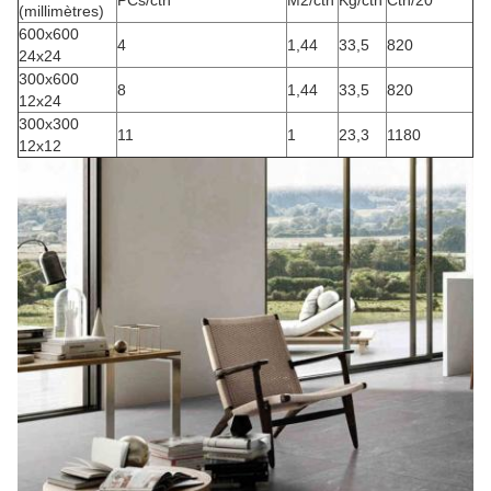
PCs/ctn
M2/ctn
Kg/ctn
Ctn/20
(millimètres)
600x600
4
1,44
33,5
820
24x24
300x600
8
1,44
33,5
820
12x24
300x300
11
1
23,3
1180
12x12