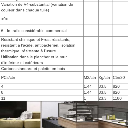
Variation de V4-substantial (variation de
couleur dans chaque tuile)
<0>
6 - le trafic considérable commercial
Résistant chimique et Frost résistants,
résistant à l'acide, antibactérien, isolation
thermique, résistante à l'usure
Utilisation dans le plancher et le mur
d'intérieur et extérieurs
Cartons standard et palette en bois
PCs/ctn
M2/ctn
Kg/ctn
Ctn/20
4
1,44
33,5
820
8
1,44
33,5
820
11
1
23,3
1180