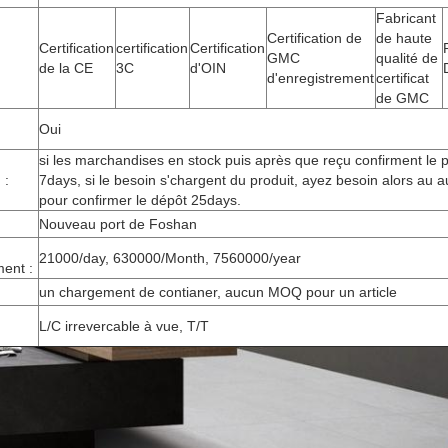
Fabricant
Certification de
de haute
Certification
certification
Certification
GMC
qualité de
de la CE
3C
d'OIN
d'enregistrement
certificat
de GMC
Oui
si les marchandises en stock puis après que reçu confirment le
 :
7days, si le besoin s'chargent du produit, ayez besoin alors au a
pour confirmer le dépôt 25days.
Nouveau port de Foshan
21000/day, 630000/Month, 7560000/year
ent :
un chargement de contianer, aucun MOQ pour un article
L/C irrevercable à vue, T/T