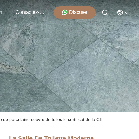
Contactez-Nous
Discuter
Événements
 de porcelaine couvre de tuiles le certificat de la CE
La Salle De Toilette Moderne