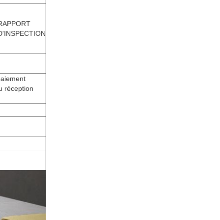
RAPPORT
D'INSPECTION
 paiement
u réception