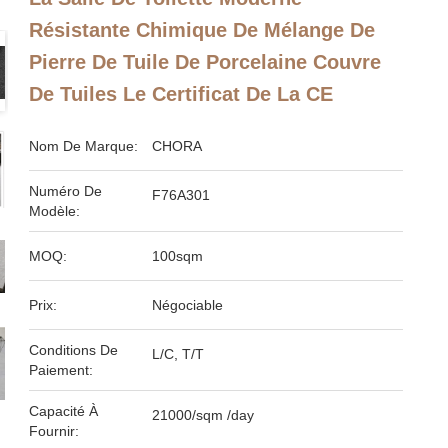
Résistante Chimique De Mélange De
Pierre De Tuile De Porcelaine Couvre
De Tuiles Le Certificat De La CE
Nom De Marque:
CHORA
Numéro De
F76A301
Modèle:
MOQ:
100sqm
Prix:
Négociable
Conditions De
L/C, T/T
Paiement:
Capacité À
21000/sqm /day
Fournir: