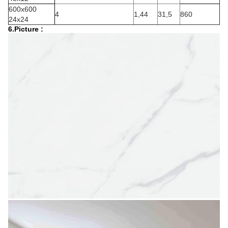
600x600
4
1,44
31,5
860
24x24
6.Picture :