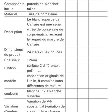
Composants
porcelaine-plancher-
inclus
tuiles
Matériel
Tuile de porcelaine
Le blanc superbe de
Carrare est une série
vitrée de porcelaine de
Description
corps-match, recréant
le regard du marbre de
Carrare
Dimensions
24 x 48 x 0,47 pouces
de produit
Épaisseur
12mm
surface 2 différente :
Finition
poli, mat
conception originale de
modèle
l'Italie, 9 combinaisons
différentes de texture
blancheur 70 blanche
couleurs
superbe
Variation de V4-
Variation
substantial (variation de
d'ombre
couleur dans chaque