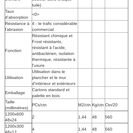
tuile)
Taux
<0>
d'absorption
Résistance à
4 - le trafic considérable
l'abrasion
commercial
Résistant chimique et
Frost résistants,
résistant à l'acide,
Fonction
antibactérien, isolation
thermique, résistante à
l'usure
Utilisation dans le
Utilisation
plancher et le mur
d'intérieur et extérieurs
Cartons standard et
Emballage
palette en bois
Taille
PCs/ctn
M2/ctn
Kg/ctn
Ctn/20
(millimètres)
1200x600
2
1,44
48
560
48x24
1200x300
4
1,44
48
560
48x12