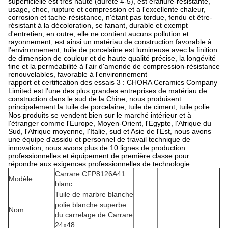
superficielle est très haute (dureté 4-5), est éraflure-résistante,
usage, choc, rupture et compression et a l'excellente chaleur,
corrosion et tache-résistance, n'étant pas tordue, fendu et être-
résistant à la décoloration, se fanant, durable et exempt
d'entretien, en outre, elle ne contient aucuns pollution et
rayonnement, est ainsi un matériau de construction favorable à
l'environnement, tuile de porcelaine est lumineuse avec la finition
de dimension de couleur et de haute qualité précise, la longévité
fine et la perméabilité à l'air d'amende de compression-résistance
renouvelables, favorable à l'environnement
rapport et certification des essais 3 : CHORA Ceramics Company
Limited est l'une des plus grandes entreprises de matériau de
construction dans le sud de la Chine, nous produisent
principalement la tuile de porcelaine, tuile de ciment, tuile polie
Nos produits se vendent bien sur le marché intérieur et à
l'étranger comme l'Europe, Moyen-Orient, l'Egypte, l'Afrique du
Sud, l'Afrique moyenne, l'Italie, sud et Asie de l'Est, nous avons
une équipe d'assidu et personnel de travail technique de
innovation, nous avons plus de 10 lignes de production
professionnelles et équipement de première classe pour
répondre aux exigences professionnelles de technologie
Carrare CFP8126A41
Modèle
blanc
Tuile de marbre blanche
polie blanche superbe
Nom :
du carrelage de Carrare
24x48