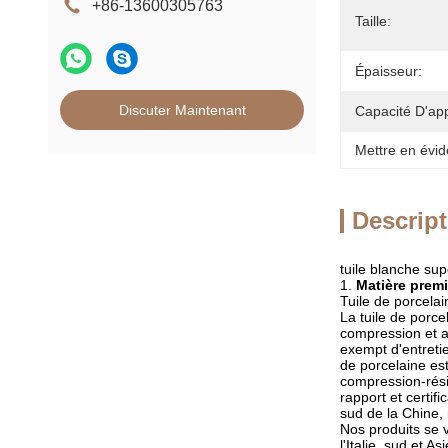
+86-13600305763
Taille:
Épaisseur:
Discuter Maintenant
Capacité D'ap
Mettre en évid
Descript
tuile blanche su
1.
Matière premi
Tuile de porcela
La tuile de porce
compression et a 
exempt d'entretie
de porcelaine est
compression-rési
rapport et certi
sud de la Chine, 
Nos produits se v
l'Italie, sud et 