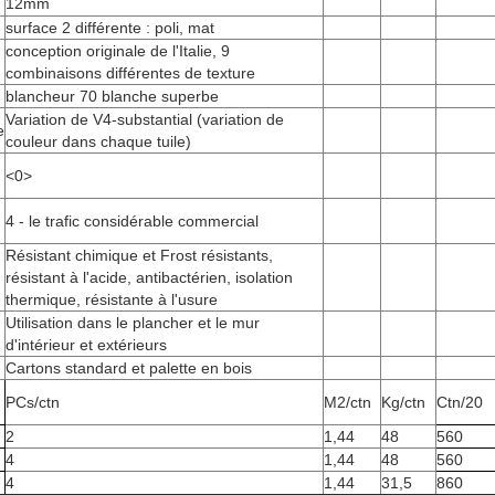
12mm
surface 2 différente : poli, mat
conception originale de l'Italie, 9
combinaisons différentes de texture
blancheur 70 blanche superbe
Variation de V4-substantial (variation de
e
couleur dans chaque tuile)
<0>
4 - le trafic considérable commercial
Résistant chimique et Frost résistants,
résistant à l'acide, antibactérien, isolation
thermique, résistante à l'usure
Utilisation dans le plancher et le mur
d'intérieur et extérieurs
Cartons standard et palette en bois
PCs/ctn
M2/ctn
Kg/ctn
Ctn/20
2
1,44
48
560
4
1,44
48
560
4
1,44
31,5
860