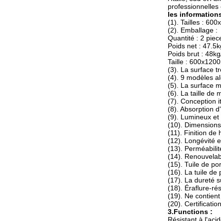
professionnelles
les informations
(1). Tailles : 
(2). Emballage :
Quantité : 2 pie
Poids net : 47.5k
Poids brut : 48kg
Taille : 600x12
(3). La surface t
(4). 9 modèles 
(5). La surface m
(6). La taille d
(7). Conception i
(8). Absorption 
(9). Lumineux e
(10). Dimensions
(11). Finition de 
(12). Longévité 
(13). Perméabilité
(14). Renouvelab
(15). Tuile de p
(16). La tuile d
(17). La dureté s
(18). Éraflure-ré
(19). Ne contien
(20). Certificatio
3.Functions :
Résistant à l'acid