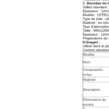
4.
Données de b
Tailles standar
Épaisseur : 12
Modèle : CFP81
Type de tuile : 
Matériel : en cé
Taux d'absorptio
Taille : 600x12
Épaisseur : 12m
Préparations de s
5.Usages :
Utilisé dans le pl
Cartons standard
Modèle
Nom :
Composants
inclus
Matériel
Description
Dimensions de
produit