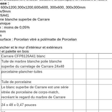
ase :
d : 600x1200,300x1200,600x600, 300x600, 300x300mm
mm/9mm
26A41
série blanche superbe de Carrare
ramique
n : moins de 0,05%
00mm
m
urface : Porcelian vitré a poli/matte de Porcelian
ancher et le mur d'intérieur et extérieurs
 et palette en bois
Carrare CFP8126A41 blanc
Tuile de marbre blanche polie blanche
superbe du carrelage de Carrare 24x48
porcelaine-plancher-tuiles
Tuile de porcelaine
Le blanc superbe de Carrare est une série
vitrée de porcelaine de corps-match,
recréant le regard du marbre de Carrare
24 x 48 x 0,47 pouces