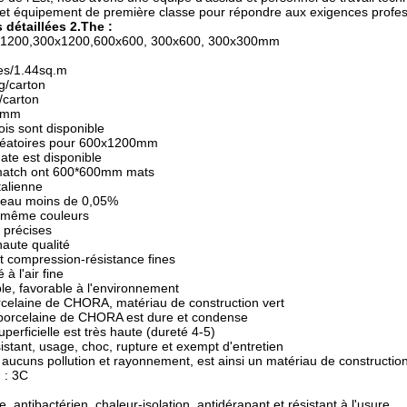
 et équipement de première classe pour répondre aux exigences profes
 détaillées 2.The :
600x1200,300x1200,600x600, 300x600, 300x300mm
ces/1.44sq.m
g/carton
/carton
00mm
rois sont disponible
aléatoires pour 600x1200mm
ate est disponible
e match ont 600*600mm mats
talienne
d'eau moins de 0,05%
t même couleurs
 précises
haute qualité
et compression-résistance fines
 à l'air fine
le, favorable à l'environnement
orcelaine de CHORA, matériau de construction vert
e porcelaine de CHORA est dure et condense
uperficielle est très haute (dureté 4-5)
sistant, usage, choc, rupture et exempt d'entretien
t aucuns pollution et rayonnement, est ainsi un matériau de constructio
n : 3C
e, antibactérien, chaleur-isolation, antidérapant et résistant à l'usure