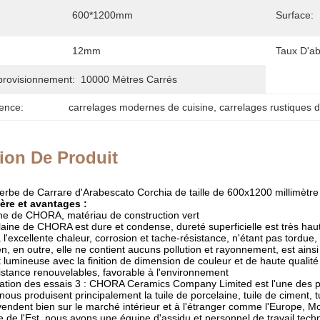
600*1200mm
Surface:
12mm
Taux D'ab
provisionnement:
10000 Mètres Carrés
ence:
carrelages modernes de cuisine
, 
carrelages rustiques d
ion De Produit
perbe de Carrare d'Arabescato Corchia de taille de 600x1200 millimètre
ère et avantages :
ine de CHORA, matériau de construction vert
laine de CHORA est dure et condense, dureté superficielle est très haute
l'excellente chaleur, corrosion et tache-résistance, n'étant pas tordue, 
n, en outre, elle ne contient aucuns pollution et rayonnement, est ainsi
 lumineuse avec la finition de dimension de couleur et de haute qualité p
stance renouvelables, favorable à l'environnement
fication des essais 3 : CHORA Ceramics Company Limited est l'une des p
nous produisent principalement la tuile de porcelaine, tuile de ciment, tu
endent bien sur le marché intérieur et à l'étranger comme l'Europe, Mo
Asie de l'Est, nous avons une équipe d'assidu et personnel de travail te