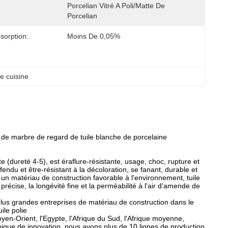
Porcelian Vitré A Poli/matte De 
Porcelian
sorption:
Moins De 0,05%
e cuisine
 de marbre de regard de tuile blanche de porcelaine
 (dureté 4-5), est éraflure-résistante, usage, choc, rupture et
fendu et être-résistant à la décoloration, se fanant, durable et
 un matériau de construction favorable à l'environnement, tuile
récise, la longévité fine et la perméabilité à l'air d'amende de
lus grandes entreprises de matériau de construction dans le
ile polie
yen-Orient, l'Egypte, l'Afrique du Sud, l'Afrique moyenne,
chnique de innovation, nous avons plus de 10 lignes de production