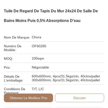
Tuile De Regard De Tapis Du Mur 24x24 De Salle De
Bains Moins Puis 0,5% Absorptions D'eau
Chora
Nom De Marque:
Numéro De
OF60285
Modèle:
100sqm
MOQ:
Négociable
Prix:
600x600mm, 4pcs/31.5kgs/ctn, 40ctns/pallet
Détails De
300x600mm, 8pcs/31.5kgs/ctn, 40ctns/pallet
L'emballage:
Conditions De
T/T, L/C
Paiement:
Obtenez Le Meilleur Prix
Discuter