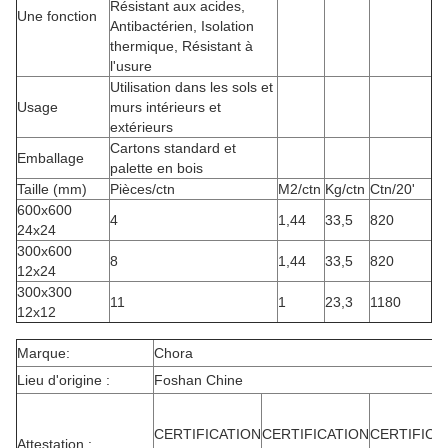
Résistant aux acides,
Une fonction
Antibactérien, Isolation
thermique, Résistant à
l'usure
Utilisation dans les sols et
Usage
murs intérieurs et
extérieurs
Cartons standard et
Emballage
palette en bois
Taille (mm)
Pièces/ctn
M2/ctn
Kg/ctn
Ctn/20'
600x600
4
1,44
33,5
820
24x24
300x600
8
1,44
33,5
820
12x24
300x300
11
1
23,3
1180
12x12
Marque:
Chora
Lieu d'origine :
Foshan Chine
CERTIFICATION
CERTIFICATION
CERTIFICA
Attestation :