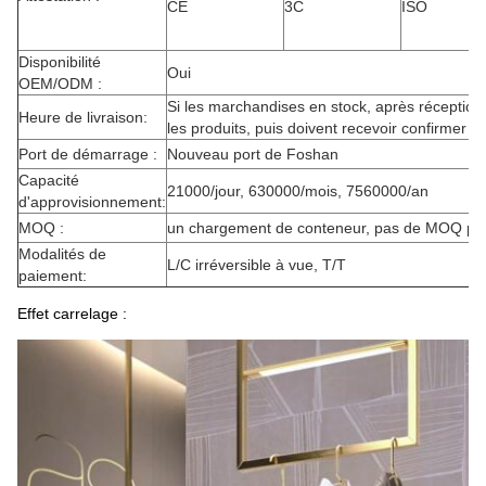
CE
3C
ISO
Disponibilité
Oui
OEM/ODM :
Si les marchandises en stock, après réception,
Heure de livraison:
les produits, puis doivent recevoir confirmer le
Port de démarrage :
Nouveau port de Foshan
Capacité
21000/jour, 630000/mois, 7560000/an
d'approvisionnement:
MOQ :
un chargement de conteneur, pas de MOQ pour
Modalités de
L/C irréversible à vue, T/T
paiement:
Effet carrelage :