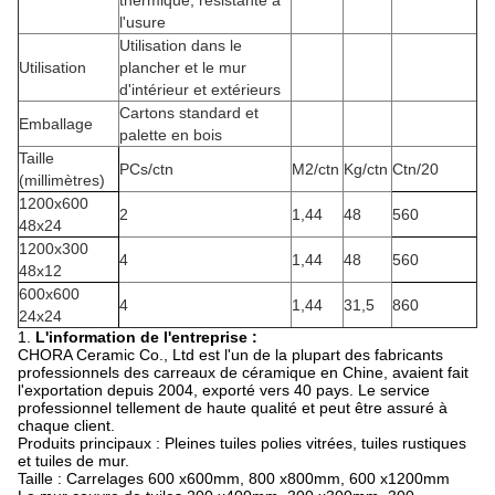
thermique, résistante à
l'usure
Utilisation dans le
Utilisation
plancher et le mur
d'intérieur et extérieurs
Cartons standard et
Emballage
palette en bois
Taille
PCs/ctn
M2/ctn
Kg/ctn
Ctn/20
(millimètres)
1200x600
2
1,44
48
560
48x24
1200x300
4
1,44
48
560
48x12
600x600
4
1,44
31,5
860
24x24
1.
L'information de l'entreprise :
CHORA Ceramic Co., Ltd est l'un de la plupart des fabricants
professionnels des carreaux de céramique en Chine, avaient fait
l'exportation depuis 2004, exporté vers 40 pays. Le service
professionnel tellement de haute qualité et peut être assuré à
chaque client.
Produits principaux : Pleines tuiles polies vitrées, tuiles rustiques
et tuiles de mur.
Taille : Carrelages 600 x600mm, 800 x800mm, 600 x1200mm