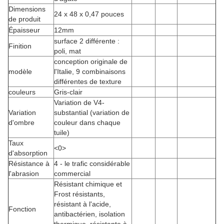
Dimensions
24 x 48 x 0,47 pouces
de produit
Épaisseur
12mm
surface 2 différente :
Finition
poli, mat
conception originale de
modèle
l'Italie, 9 combinaisons
différentes de texture
couleurs
Gris-clair
Variation de V4-
Variation
substantial (variation de
d'ombre
couleur dans chaque
tuile)
Taux
<0>
d'absorption
Résistance à
4 - le trafic considérable
l'abrasion
commercial
Résistant chimique et
Frost résistants,
résistant à l'acide,
Fonction
antibactérien, isolation