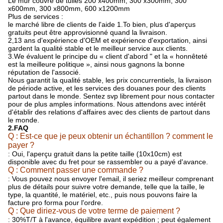
Le mur couvre de tuiles 200 x400mm, 300 x300mm, 300
x600mm, 300 x800mm, 600 x1200mm
Plus de services :
le marché libre de clients de l'aide 1.To bien, plus d'aperçus
gratuits peut être approvisionné quand la livraison.
2,13 ans d'expérience d'OEM et expérience d'exportation, ainsi
gardent la qualité stable et le meilleur service aux clients.
3.We évaluent le principe du « client d'abord " et la « honnêteté
est la meilleure politique », ainsi nous gagnons la bonne
réputation de l'associé.
Nous garantit la qualité stable, les prix concurrentiels, la livraison
de période active, et les services des douanes pour des clients
partout dans le monde. Sentez svp librement pour nous contacter
pour de plus amples informations. Nous attendons avec intérêt
d'établir des relations d'affaires avec des clients de partout dans
le monde.
2.FAQ
Q : Est-ce que je peux obtenir un échantillon ? comment le
payer ?
: Oui, l'aperçu gratuit dans la petite taille (10x10cm) est
disponible avec du fret pour se rassembler ou a payé d'avance.
Q : Comment passer une commande ?
: Vous pouvez nous envoyer l'email, il seriez meilleur comprenant
plus de détails pour suivre votre demande, telle que la taille, le
type, la quantité, le matériel, etc., puis nous pouvons faire la
facture pro forma pour l'ordre.
Q : Que diriez-vous de votre terme de paiement ?
: 30%T/T à l'avance, équilibre avant expédition ; peut également