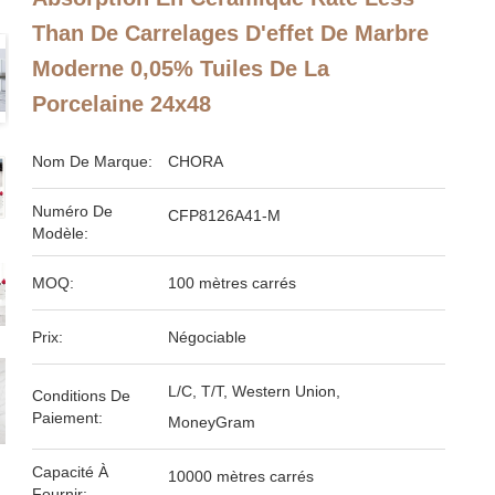
Than De Carrelages D'effet De Marbre
Moderne 0,05% Tuiles De La
Porcelaine 24x48
Nom De Marque:
CHORA
Numéro De
CFP8126A41-M
Modèle:
MOQ:
100 mètres carrés
Prix:
Négociable
L/C, T/T, Western Union,
Conditions De
Paiement:
MoneyGram
Capacité À
10000 mètres carrés
Fournir: