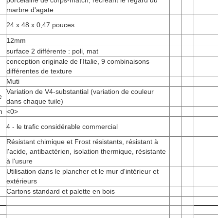
porcelaine de corps-match, recréant le regard du
marbre d'agate
24 x 48 x 0,47 pouces
12mm
surface 2 différente : poli, mat
conception originale de l'Italie, 9 combinaisons
différentes de texture
Muti
Variation de V4-substantial (variation de couleur
e
dans chaque tuile)
n
<0>
4 - le trafic considérable commercial
Résistant chimique et Frost résistants, résistant à
l'acide, antibactérien, isolation thermique, résistante
à l'usure
Utilisation dans le plancher et le mur d'intérieur et
extérieurs
Cartons standard et palette en bois