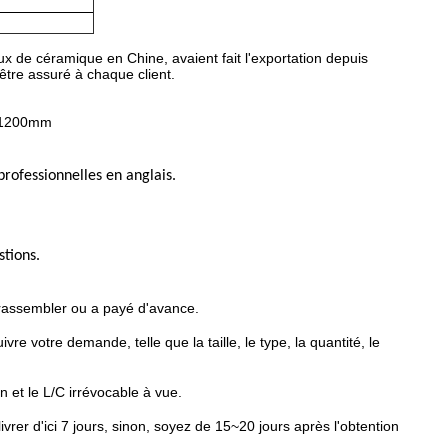
x de céramique en Chine, avaient fait l'exportation depuis
être assuré à chaque client.
 x1200mm
rofessionnelles en anglais.
stions.
se rassembler ou a payé d'avance.
re votre demande, telle que la taille, le type, la quantité, le
 et le L/C irrévocable à vue.
vrer d'ici 7 jours, sinon, soyez de 15~20 jours après l'obtention