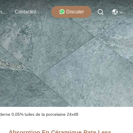
Contactez-Nous
Discuter
Événements
erne 0,05% tuiles de la porcelaine 24x48
Absorption En Céramique Rate Less