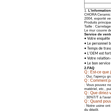
1.
L'information 
CHORA Ceramic Co
2004, exporté ver
Produits principau
Taille : Carrel
Le mur couvre 
Service de vent
• Votre enquête 
• Le personnel b
• Temps de travai
• L'OEM est fort
• Votre relation 
• Le bon service
2.FAQ
Q : Est-ce que 
: Oui, l'aperçu g
Q : Comment p
: Vous pouvez nou
matériel, etc., p
Q : Que diriez
: 30%T/T à l'ava
Q : Quand pouv
: Notre usine ont
du dépôt.