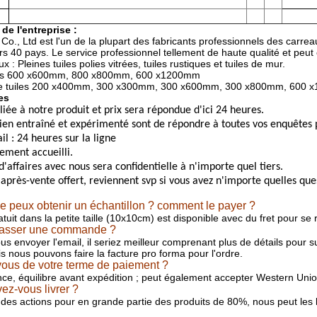
de l'entreprise :
., Ltd est l'un de la plupart des fabricants professionnels des carreau
s 40 pays. Le service professionnel tellement de haute qualité et peut 
x : Pleines tuiles polies vitrées, tuiles rustiques et tuiles de mur.
ages 600 x600mm, 800 x800mm, 600 x1200mm
de tuiles 200 x400mm, 300 x300mm, 300 x600mm, 300 x800mm, 600
es
liée à notre produit et prix sera répondue d'ici 24 heures.
ien entraîné et expérimenté sont de répondre à toutes vos enquêtes p
l : 24 heures sur la ligne
ement accueilli.
d'affaires avec nous sera confidentielle à n'importe quel tiers.
 après-vente offert, reviennent svp si vous avez n'importe quelles que
je peux obtenir un échantillon ? comment le payer ?
ratuit dans la petite taille (10x10cm) est disponible avec du fret pour 
asser une commande ?
s envoyer l'email, il seriez meilleur comprenant plus de détails pour suiv
uis nous pouvons faire la facture pro forma pour l'ordre.
-vous de votre terme de paiement ?
nce, équilibre avant expédition ; peut également accepter Western Union
ez-vous livrer ?
 des actions pour en grande partie des produits de 80%, nous peut les li