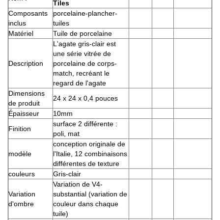
Tiles
Composants
porcelaine-plancher-
inclus
tuiles
Matériel
Tuile de porcelaine
L'agate gris-clair est
une série vitrée de
Description
porcelaine de corps-
match, recréant le
regard de l'agate
Dimensions
24 x 24 x 0,4 pouces
de produit
Épaisseur
10mm
surface 2 différente :
Finition
poli, mat
conception originale de
modèle
l'Italie, 12 combinaisons
différentes de texture
couleurs
Gris-clair
Variation de V4-
Variation
substantial (variation de
d'ombre
couleur dans chaque
tuile)