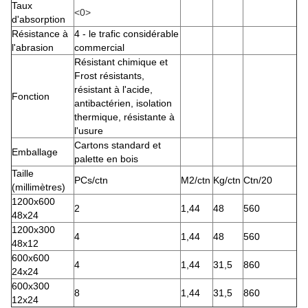
Taux
<0>
d'absorption
Résistance à
4 - le trafic considérable
l'abrasion
commercial
Résistant chimique et
Frost résistants,
résistant à l'acide,
Fonction
antibactérien, isolation
thermique, résistante à
l'usure
Cartons standard et
Emballage
palette en bois
Taille
PCs/ctn
M2/ctn
Kg/ctn
Ctn/20
(millimètres)
1200x600
2
1,44
48
560
48x24
1200x300
4
1,44
48
560
48x12
600x600
4
1,44
31,5
860
24x24
600x300
8
1,44
31,5
860
12x24