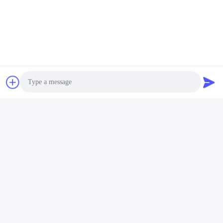
Étiquettes:
Carrelage Moderne De Porcelaine
Carreau De Céramique Moderne
Carrelage Moderne De Salle De Bains
Photo
Video Call
Audio Call
Contactez rapidement
Adresse