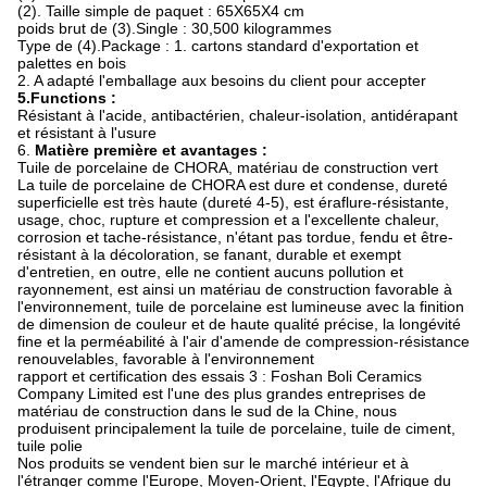
(2). Taille simple de paquet : 65X65X4 cm
poids brut de (3).Single : 30,500 kilogrammes
Type de (4).Package : 1. cartons standard d'exportation et
palettes en bois
2. A adapté l'emballage aux besoins du client pour accepter
5.Functions :
Résistant à l'acide, antibactérien, chaleur-isolation, antidérapant
et résistant à l'usure
6.
Matière première et avantages :
Tuile de porcelaine de CHORA, matériau de construction vert
La tuile de porcelaine de CHORA est dure et condense, dureté
superficielle est très haute (dureté 4-5), est éraflure-résistante,
usage, choc, rupture et compression et a l'excellente chaleur,
corrosion et tache-résistance, n'étant pas tordue, fendu et être-
résistant à la décoloration, se fanant, durable et exempt
d'entretien, en outre, elle ne contient aucuns pollution et
rayonnement, est ainsi un matériau de construction favorable à
l'environnement, tuile de porcelaine est lumineuse avec la finition
de dimension de couleur et de haute qualité précise, la longévité
fine et la perméabilité à l'air d'amende de compression-résistance
renouvelables, favorable à l'environnement
rapport et certification des essais 3 : Foshan Boli Ceramics
Company Limited est l'une des plus grandes entreprises de
matériau de construction dans le sud de la Chine, nous
produisent principalement la tuile de porcelaine, tuile de ciment,
tuile polie
Nos produits se vendent bien sur le marché intérieur et à
l'étranger comme l'Europe, Moyen-Orient, l'Egypte, l'Afrique du