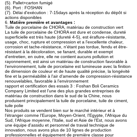
(5). Pallet+carton fumigé
(6). Port : FOSHAN
(7). Délai d'exécution : 7-15days après la réception du dépôt si
actions disponibles
6.
Matière première et avantages :
Tuile de porcelaine de CHORA, matériau de construction vert
La tuile de porcelaine de CHORA est dure et condense, dureté
superficielle est très haute (dureté 4-5), est éraflure-résistante,
usage, choc, rupture et compression et a l'excellente chaleur,
corrosion et tache-résistance, n'étant pas tordue, fendu et être-
résistant à la décoloration, se fanant, durable et exempt
d'entretien, en outre, elle ne contient aucuns pollution et
rayonnement, est ainsi un matériau de construction favorable à
l'environnement, tuile de porcelaine est lumineuse avec la finition
de dimension de couleur et de haute qualité précise, la longévité
fine et la perméabilité à l'air d'amende de compression-résistance
renouvelables, favorable à l'environnement
rapport et certification des essais 3 : Foshan Boli Ceramics
Company Limited est l'une des plus grandes entreprises de
matériau de construction dans le sud de la Chine, nous
produisent principalement la tuile de porcelaine, tuile de ciment,
tuile polie
Nos produits se vendent bien sur le marché intérieur et à
l'étranger comme l'Europe, Moyen-Orient, l'Egypte, l'Afrique du
Sud, l'Afrique moyenne, l'Italie, sud et Asie de l'Est, nous avons
une équipe d'assidu et personnel de travail technique de
innovation, nous avons plus de 10 lignes de production
professionnelles et équipement de première classe pour