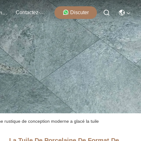
Contactez-Nous
Discuter
Événements
ène rustique de conception moderne a glacé la tuile
La Tuile De Porcelaine De Format De