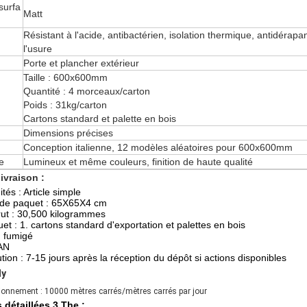
surfa
Matt
Résistant à l'acide, antibactérien, isolation thermique, antidérapan
l'usure
Porte et plancher extérieur
Taille : 600x600mm
Quantité : 4 morceaux/carton
Poids : 31kg/carton
Cartons standard et palette en bois
Dimensions précises
Conception italienne, 12 modèles aléatoires pour 600x600mm
e
Lumineux et même couleurs, finition de haute qualité
ivraison :
tés : Article simple
le de paquet : 65X65X4 cm
brut : 30,500 kilogrammes
et : 1. cartons standard d'exportation et palettes en bois
n fumigé
HAN
ution : 7-15 jours après la réception du dépôt si actions disponibles
ly
ionnement : 10000 mètres carrés/mètres carrés par jour
 détaillées 3.The :