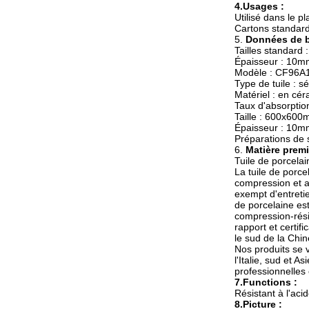
4.Usages :
Utilisé dans le pl
Cartons standard
5.
Données de b
Tailles standar
Épaisseur : 10m
Modèle : CF96A
Type de tuile : s
Matériel : en cé
Taux d'absorptio
Taille : 600x60
Épaisseur : 10m
Préparations de 
6.
Matière premi
Tuile de porcela
La tuile de porce
compression et a 
exempt d'entretie
de porcelaine est
compression-rési
rapport et certi
le sud de la Chin
Nos produits se v
l'Italie, sud et 
professionnelles
7.Functions :
Résistant à l'acid
8.Picture :