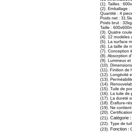
(1). Tailles : 6
(2). Emballage :
Quantité : 4 pie
Poids net : 31.5k
Poids brut : 32kg
Taille : 600x60
(3). Quatre coule
(4). 12 modèles
(5). La surface m
(6). La taille d
(7). Conception i
(8). Absorption 
(9). Lumineux e
(10). Dimensions
(11). Finition de 
(12). Longévité 
(13). Perméabilité
(14). Renouvelab
(15). Tuile de p
(16). La tuile d
(17). La dureté s
(18). Éraflure-ré
(19). Ne contien
(20). Certificatio
(21).
Catégorie :
(22). Type de tui
(23).
Fonction :