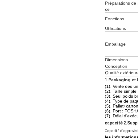
Préparations de 
ce
Fonctions
Utilisations
Emballage
Dimensions
Conception
Qualité extérieur
1.Packaging et l
(1). Vente des uni
(2). Taille simp
(3). Seul poids 
(4). Type de paqu
(5). Pallet+carto
(6). Port : FOS
(7). Délai d'exéc
capacité 2.Supp
Capacité d'approvis
les informations