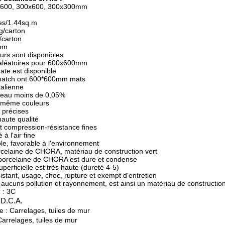
00x600, 300x600, 300x300mm
ces/1.44sq.m
g/carton
/carton
0mm
urs sont disponibles
 aléatoires pour 600x600mm
ate est disponible
e match ont 600*600mm mats
talienne
d'eau moins de 0,05%
t même couleurs
 précises
haute qualité
et compression-résistance fines
 à l'air fine
le, favorable à l'environnement
orcelaine de CHORA, matériau de construction vert
e porcelaine de CHORA est dure et condense
uperficielle est très haute (dureté 4-5)
sistant, usage, choc, rupture et exempt d'entretien
t aucuns pollution et rayonnement, est ainsi un matériau de constructio
n : 3C
 D.C.A.
le : Carrelages, tuiles de mur
Carrelages, tuiles de mur