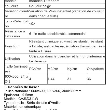
modèle
modèles 12random
couleurs
Couleur beige
Variation d'omb
Variation de V4-substantial (variation de couleur
re
dans chaque tuile)
Taux d'absorpti
<0>
on
Résistance à
6 - le trafic considérable commercial
l'abrasion
Résistant chimique et Frost résistants, résistant
Fonction
à l'acide, antibactérien, isolation thermique, résis
tante à l'usure
Utilisation dans le plancher et le mur d'intérieur e
Utilisation
t extérieurs
Taille (millimètr
PCs/ctn
M2/ctn
Kg/ctn
Ctn/palette
es)
600x600 (24' x
4
1,44
31
36
24)
1.
Données de base :
Tailles standard : 600x600, 600x300, 300x300mm
Épaisseur : 9.5mm
Modèle : CAJ6D311W
Type de tuile : Série de tuile d'Andis
Matériel : en céramique