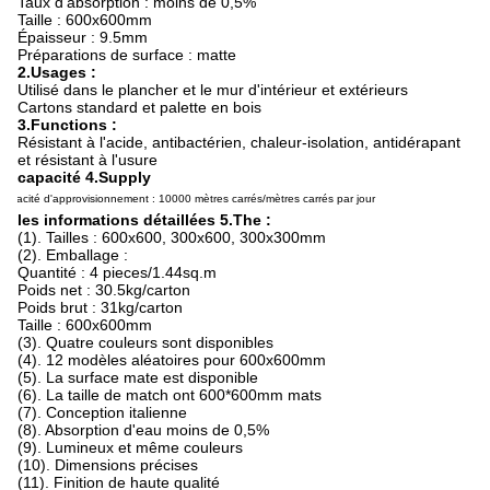
Taux d'absorption : moins de 0,5%
Taille : 600x600mm
Épaisseur : 9.5mm
Préparations de surface : matte
2.Usages :
Utilisé dans le plancher et le mur d'intérieur et extérieurs
Cartons standard et palette en bois
3.Functions :
Résistant à l'acide, antibactérien, chaleur-isolation, antidérapant
et résistant à l'usure
capacité 4.Supply
Capacité d'approvisionnement : 10000 mètres carrés/mètres carrés par jour
les informations détaillées 5.The :
(1). Tailles : 600x600, 300x600, 300x300mm
(2). Emballage :
Quantité : 4 pieces/1.44sq.m
Poids net : 30.5kg/carton
Poids brut : 31kg/carton
Taille : 600x600mm
(3). Quatre couleurs sont disponibles
(4). 12 modèles aléatoires pour 600x600mm
(5). La surface mate est disponible
(6). La taille de match ont 600*600mm mats
(7). Conception italienne
(8). Absorption d'eau moins de 0,5%
(9). Lumineux et même couleurs
(10). Dimensions précises
(11). Finition de haute qualité