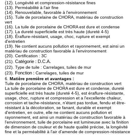
(12). Longévité et compression-résistance fines
(13). Perméabilité à l'air fine
(14). Renouvelable, favorable à l'environnement
(15). Tuile de porcelaine de CHORA, matériau de construction
vert
(16). La tuile de porcelaine de CHORA est dure et condense
(17). La dureté superficielle est très haute (dureté 4-5)
(18). Éraflure-résistant, usage, choc, rupture et exempt
d'entretien
(19). Ne contient aucuns pollution et rayonnement, est ainsi un
matériau de construction favorable à l'environnement
(20). Certification : 3C
(21).
Catégorie : D.C.A.
(22). Type de tuile : Carrelages, tuiles de mur
(23).
Fonction :
Carrelages, tuiles de mur
6.
Matière première et avantages :
Tuile de porcelaine de CHORA, matériau de construction vert
La tuile de porcelaine de CHORA est dure et condense, dureté
superficielle est très haute (dureté 4-5), est éraflure-résistante,
usage, choc, rupture et compression et a l'excellente chaleur,
corrosion et tache-résistance, n'étant pas tordue, fendu et être-
résistant à la décoloration, se fanant, durable et exempt
d'entretien, en outre, elle ne contient aucuns pollution et
rayonnement, est ainsi un matériau de construction favorable à
l'environnement, tuile de porcelaine est lumineuse avec la finition
de dimension de couleur et de haute qualité précise, la longévité
fine et la perméabilité à l'air d'amende de compression-résistance