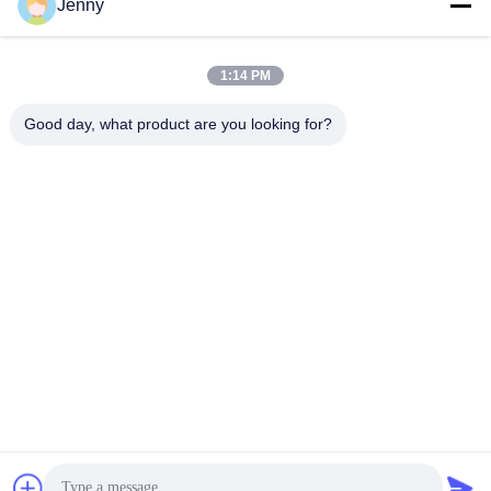
Jenny
Contactez rapidement
1:14 PM
Adresse
2e étage, bloc 4 du district nord, Hua Yi International Expo
Good day, what product are you looking for?
Mall, rue Wugang, région de Chancheng, ville de Foshan,
Guangdong, Chine.
Téléphone
86--13600305763
Email
info@bmceramics.com
Politique en matière de protection de la vie privée
|
Plan du site
|
Bonne qualité de la Chine Tuiles d'intérieur de porcelaine
Fournisseur. © de Copyright 2019-2026 BOLI CERAMICS