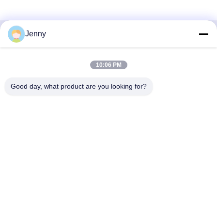
Jenny
Contactez rapidement
10:06 PM
Adresse
2e étage, bloc 4 du district nord, Hua Yi International Expo
Good day, what product are you looking for?
Mall, rue Wugang, région de Chancheng, ville de Foshan,
Guangdong, Chine.
Téléphone
86--13600305763
Email
info@bmceramics.com