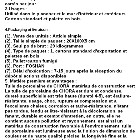
carrés par jour
3.Usages :
Utilisé dans le plancher et le mur d'intérieur et extérieurs
Cartons standard et palette en bois
4.Packaging et livraison :
(1). Vente des unités : Article simple
(2). Taille simple de paquet : 20X100X5 cm
(3). Seul poids brut : 29 kilogrammes
(4). Type de paquet : 1. cartons standard d'exportation et
palettes en bois
(5). Pallet+carton fumigé
(6). Port : FOSHAN
(7). Délai d'exécution : 7-15 jours après la réception du
dépôt si actions disponibles
5.
Matière première et avantages :
Tuile de porcelaine de CHORA, matériau de construction vert
La tuile de porcelaine de CHORA est dure et condense,
dureté superficielle est très haute (dureté 4-5), est éraflure-
résistante, usage, choc, rupture et compression et a
l'excellente chaleur, corrosion et tache-résistance, n'étant
pas tordue, fendu et être-résistant à la décoloration, se
fanant, durable et exempt d'entretien, en outre, elle ne
contient aucuns pollution et rayonnement, est ainsi un
matériau de construction favorable à l'environnement, tuile
de porcelaine est lumineuse avec la finition de dimension de
couleur et de haute qualité précise, la longévité fine et la