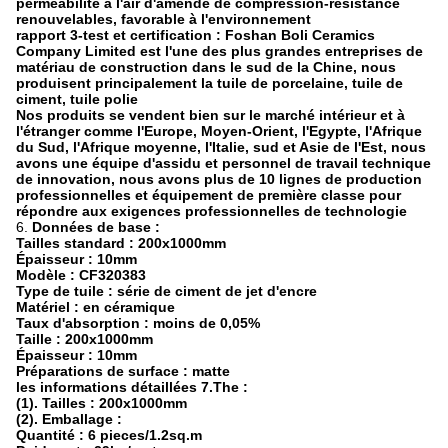
perméabilité à l'air d'amende de compression-résistance
renouvelables, favorable à l'environnement
rapport 3-test et certification : Foshan Boli Ceramics
Company Limited est l'une des plus grandes entreprises de
matériau de construction dans le sud de la Chine, nous
produisent principalement la tuile de porcelaine, tuile de
ciment, tuile polie
Nos produits se vendent bien sur le marché intérieur et à
l'étranger comme l'Europe, Moyen-Orient, l'Egypte, l'Afrique
du Sud, l'Afrique moyenne, l'Italie, sud et Asie de l'Est, nous
avons une équipe d'assidu et personnel de travail technique
de innovation, nous avons plus de 10 lignes de production
professionnelles et équipement de première classe pour
répondre aux exigences professionnelles de technologie
6.
Données de base :
Tailles standard : 200x1000mm
Épaisseur : 10mm
Modèle :
CF320383
Type de tuile : série de ciment de jet d'encre
Matériel : en céramique
Taux d'absorption : moins de 0,05%
Taille : 200x1000mm
Épaisseur : 10mm
Préparations de surface : matte
les informations détaillées 7.The :
(1). Tailles : 200x1000mm
(2). Emballage :
Quantité : 6 pieces/1.2sq.m