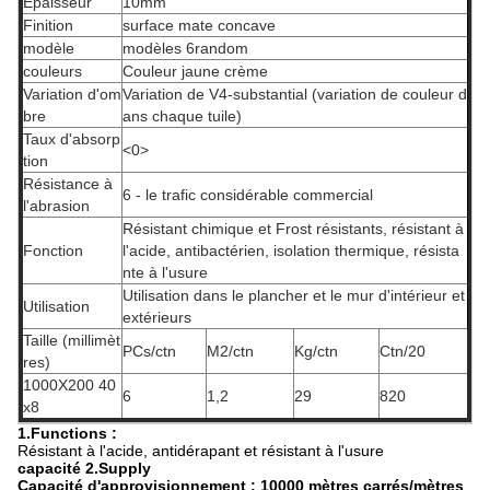
Épaisseur
10mm
Finition
surface mate concave
modèle
modèles 6random
couleurs
Couleur jaune crème
Variation d'om
Variation de V4-substantial (variation de couleur d
bre
ans chaque tuile)
Taux d'absorp
<0>
tion
Résistance à
6 - le trafic considérable commercial
l'abrasion
Résistant chimique et Frost résistants, résistant à
Fonction
l'acide, antibactérien, isolation thermique, résista
nte à l'usure
Utilisation dans le plancher et le mur d'intérieur et
Utilisation
extérieurs
Taille (millimèt
PCs/ctn
M2/ctn
Kg/ctn
Ctn/20
res)
1000X200 40
6
1,2
29
820
x8
1.Functions :
Résistant à l'acide, antidérapant et résistant à l'usure
capacité 2.Supply
Capacité d'approvisionnement : 10000 mètres carrés/mètres