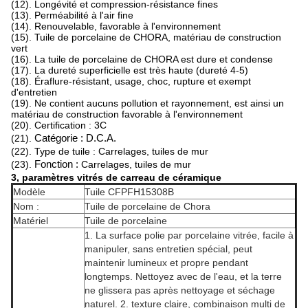
(12). Longévité et compression-résistance fines
(13). Perméabilité à l'air fine
(14). Renouvelable, favorable à l'environnement
(15). Tuile de porcelaine de CHORA, matériau de construction
vert
(16). La tuile de porcelaine de CHORA est dure et condense
(17). La dureté superficielle est très haute (dureté 4-5)
(18). Éraflure-résistant, usage, choc, rupture et exempt
d'entretien
(19). Ne contient aucuns pollution et rayonnement, est ainsi un
matériau de construction favorable à l'environnement
(20). Certification : 3C
(21).
Catégorie : D.C.A.
(22). Type de tuile : Carrelages, tuiles de mur
(23).
Fonction :
Carrelages, tuiles de mur
3, paramètres vitrés de carreau de céramique
Modèle
Tuile CFPFH15308B
Nom :
Tuile de porcelaine de Chora
Matériel
Tuile de porcelaine
1. La surface polie par porcelaine vitrée, facile à
manipuler, sans entretien spécial, peut
maintenir lumineux et propre pendant
longtemps. Nettoyez avec de l'eau, et la terre
ne glissera pas après nettoyage et séchage
naturel. 2. texture claire, combinaison multi de