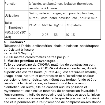
Fonction
à l'acide, antibactérien, isolation thermique,
résistante à l'usure
Salon, salle à manger, etc. pour le plancher,
Utilisation
bureau, café, hôtel, pavillion, etc., pour le mur
Taille
PCs/ctn
M2/ctn
Kg/ctn
Ctn/palette
(millimètres)
750x1500 (30'
2
2,25
53
40+15
x60)
4.Functions :
Résistant à l'acide, antibactérien, chaleur-isolation, antidérapant
et résistant à l'usure
capacité 5.Supply :
12000 mètres carrés/mètres carrés par jour
6.
Matière première et avantages :
Tuile de porcelaine de CHORA, matériau de construction vert
La tuile de porcelaine de CHORA est dure et condense, dureté
superficielle est très haute (dureté 4-5), est éraflure-résistante,
usage, choc, rupture et compression et a l'excellente chaleur,
corrosion et tache-résistance, n'étant pas tordue, fendu et être-
résistant à la décoloration, se fanant, durable et exempt
d'entretien, en outre, elle ne contient aucuns pollution et
rayonnement, est ainsi un matériau de construction favorable à
l'environnement, tuile de porcelaine est lumineuse avec la finition
de dimension de couleur et de haute qualité précise, la longévité
fine et la perméabilité à l'air d'amende de compression-résistance