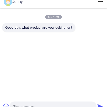
Jenny
Contactez rapidement
5:07 PM
Adresse
2e étage, bloc 4 du district nord, Hua Yi International Expo
Good day, what product are you looking for?
Mall, rue Wugang, région de Chancheng, ville de Foshan,
Guangdong, Chine.
Téléphone
86--13600305763
Email
info@bmceramics.com
Politique en matière de protection de la vie privée
|
Plan du site
|
Bonne qualité de la Chine Tuiles d'intérieur de porcelaine
Fournisseur. © de Copyright 2019-2026 BOLI CERAMICS