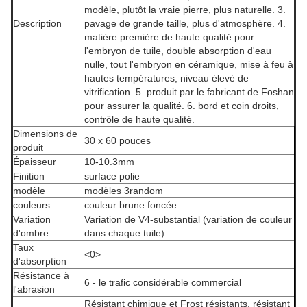
modèle, plutôt la vraie pierre, plus naturelle. 3.
Description
pavage de grande taille, plus d'atmosphère. 4.
matière première de haute qualité pour
l'embryon de tuile, double absorption d'eau
nulle, tout l'embryon en céramique, mise à feu à
hautes températures, niveau élevé de
vitrification. 5. produit par le fabricant de Foshan
pour assurer la qualité. 6. bord et coin droits,
contrôle de haute qualité.
Dimensions de
30 x 60 pouces
produit
Épaisseur
10-10.3mm
Finition
surface polie
modèle
modèles 3random
couleurs
couleur brune foncée
Variation
Variation de V4-substantial (variation de couleur
d'ombre
dans chaque tuile)
Taux
<0>
d'absorption
Résistance à
6 - le trafic considérable commercial
l'abrasion
Résistant chimique et Frost résistants, résistant