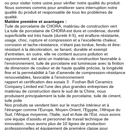
ou pour visiter notre usine pour vérifier notre qualité du produit.
Nous sommes commis pour améliorer sans interruption notre
qualité du produit et responsable de tous les problèmes de
qualité.
Matière première et avantages :
Tuile de porcelaine de CHORA, matériau de construction vert
La tuile de porcelaine de CHORA est dure et condense, dureté
superficielle est très haute (dureté 4-5), est éraflure-résistante,
usage, choc, rupture et compression et a l'excellente chaleur,
corrosion et tache-résistance, n'étant pas tordue, fendu et être-
résistant à la décoloration, se fanant, durable et exempt
d'entretien, en outre, elle ne contient aucuns pollution et
rayonnement, est ainsi un matériau de construction favorable à
l'environnement, tuile de porcelaine est lumineuse avec la finition
de dimension de couleur et de haute qualité précise, la longévité
fine et la perméabilité à l'air d'amende de compression-résistance
renouvelables, favorable à l'environnement
rapport et certification des essais 3 : Foshan Boli Ceramics
Company Limited est l'une des plus grandes entreprises de
matériau de construction dans le sud de la Chine, nous
produisent principalement la tuile de porcelaine, tuile de ciment,
tuile polie
Nos produits se vendent bien sur le marché intérieur et à
l'étranger comme l'Europe, Moyen-Orient, l'Egypte, l'Afrique du
Sud, l'Afrique moyenne, l'Italie, sud et Asie de l'Est, nous avons
une équipe d'assidu et personnel de travail technique de
innovation, nous avons plus de 10 lignes de production
professionnelles et équipement de première classe pour