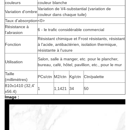
couleurs
couleur blanche
Variation de V4-substantial (variation de
Variation d'ombre
couleur dans chaque tuile)
Taux d'absorption
<0>
Résistance à
6 - le trafic considérable commercial
l'abrasion
Résistant chimique et Frost résistants, résistant
Fonction
à l'acide, antibactérien, isolation thermique,
résistante à l'usure
Salon, salle à manger, etc. pour le plancher,
Utilisation
bureau, café, hôtel, pavillion, etc., pour le mur
Taille
PCs/ctn
M2/ctn
Kg/ctn
Ctn/palette
(millimètres)
810x1410 (32,4'
1
1,1421
34
50
x56.4)
Image :