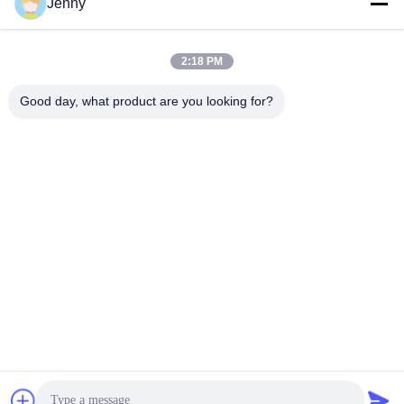
Jenny
Contactez rapidement
2:18 PM
Adresse
2e étage, bloc 4 du district nord, Hua Yi International Expo
Good day, what product are you looking for?
Mall, rue Wugang, région de Chancheng, ville de Foshan,
Guangdong, Chine.
Téléphone
86--13600305763
Email
info@bmceramics.com
Politique en matière de protection de la vie privée
|
Plan du site
|
Bonne qualité de la Chine Tuiles d'intérieur de porcelaine
Fournisseur. © de Copyright 2019-2026 BOLI CERAMICS