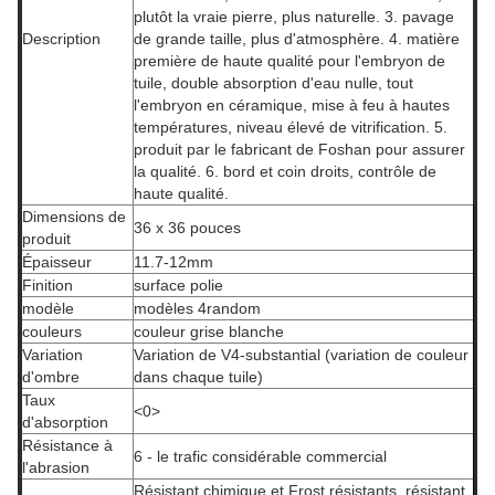
plutôt la vraie pierre, plus naturelle. 3. pavage
Description
de grande taille, plus d'atmosphère. 4. matière
première de haute qualité pour l'embryon de
tuile, double absorption d'eau nulle, tout
l'embryon en céramique, mise à feu à hautes
températures, niveau élevé de vitrification. 5.
produit par le fabricant de Foshan pour assurer
la qualité. 6. bord et coin droits, contrôle de
haute qualité.
Dimensions de
36 x 36 pouces
produit
Épaisseur
11.7-12mm
Finition
surface polie
modèle
modèles 4random
couleurs
couleur grise blanche
Variation
Variation de V4-substantial (variation de couleur
d'ombre
dans chaque tuile)
Taux
<0>
d'absorption
Résistance à
6 - le trafic considérable commercial
l'abrasion
Résistant chimique et Frost résistants, résistant