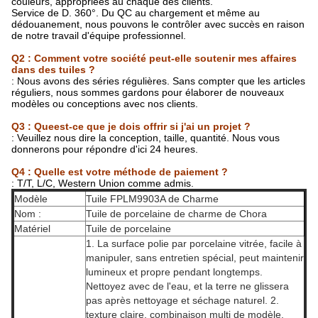
couleurs, appropriées au chaque des clients.
Service de D. 360°. Du QC au chargement et même au
dédouanement, nous pouvons le contrôler avec succès en raison
de notre travail d'équipe professionnel.
Q2 : Comment votre société peut-elle soutenir mes affaires
dans des tuiles ?
: Nous avons des séries régulières. Sans compter que les articles
réguliers, nous sommes gardons pour élaborer de nouveaux
modèles ou conceptions avec nos clients.
Q3 : Queest-ce que je dois offrir si j'ai un projet ?
: Veuillez nous dire la conception, taille, quantité. Nous vous
donnerons pour répondre d'ici 24 heures.
Q4 : Quelle est votre méthode de paiement ?
: T/T, L/C, Western Union comme admis.
Modèle
Tuile FPLM9903A de Charme
Nom :
Tuile de porcelaine de charme de Chora
Matériel
Tuile de porcelaine
1. La surface polie par porcelaine vitrée, facile à
manipuler, sans entretien spécial, peut maintenir
lumineux et propre pendant longtemps.
Nettoyez avec de l'eau, et la terre ne glissera
pas après nettoyage et séchage naturel. 2.
texture claire, combinaison multi de modèle,