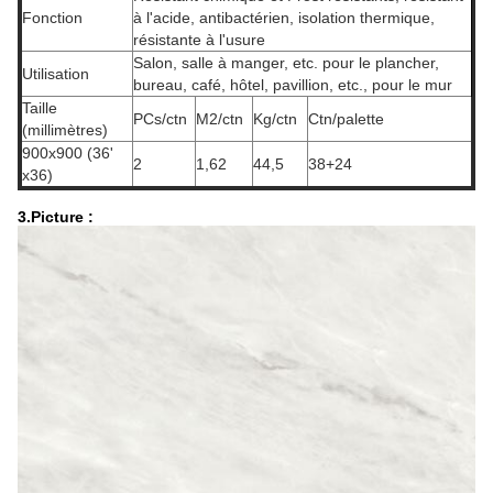
Fonction
à l'acide, antibactérien, isolation thermique,
résistante à l'usure
Salon, salle à manger, etc. pour le plancher,
Utilisation
bureau, café, hôtel, pavillion, etc., pour le mur
Taille
PCs/ctn
M2/ctn
Kg/ctn
Ctn/palette
(millimètres)
900x900 (36'
2
1,62
44,5
38+24
x36)
3.Picture :