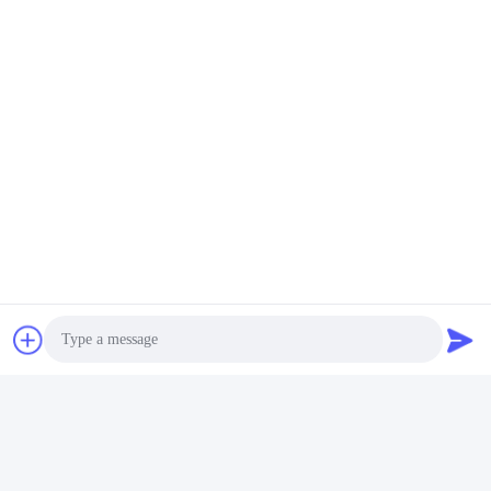
Carrelage De Marbre De Porcelaine De Regard
Carrelages En Céramique D'effet De Marbre
Contactez rapidement
Adresse
2e étage, bloc 4 du district nord, Hua Yi International Expo
Mall, rue Wugang, région de Chancheng, ville de Foshan,
Guangdong, Chine.
Téléphone
86--13600305763
Email
Photo
info@bmceramics.com