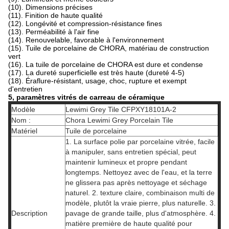
(10). Dimensions précises
(11). Finition de haute qualité
(12). Longévité et compression-résistance fines
(13). Perméabilité à l'air fine
(14). Renouvelable, favorable à l'environnement
(15). Tuile de porcelaine de CHORA, matériau de construction
vert
(16). La tuile de porcelaine de CHORA est dure et condense
(17). La dureté superficielle est très haute (dureté 4-5)
(18). Éraflure-résistant, usage, choc, rupture et exempt
d'entretien
5, paramètres vitrés de carreau de céramique
Modèle
Lewimi Grey Tile CFPXY18101A-2
Nom :
Chora Lewimi Grey Porcelain Tile
Matériel
Tuile de porcelaine
1. La surface polie par porcelaine vitrée, facile
à manipuler, sans entretien spécial, peut
maintenir lumineux et propre pendant
longtemps. Nettoyez avec de l'eau, et la terre
ne glissera pas après nettoyage et séchage
naturel. 2. texture claire, combinaison multi de
modèle, plutôt la vraie pierre, plus naturelle. 3.
Description
pavage de grande taille, plus d'atmosphère. 4.
matière première de haute qualité pour