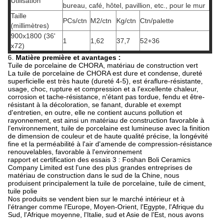
Utilisation
bureau, café, hôtel, pavillion, etc., pour le mur
Taille
PCs/ctn
M2/ctn
Kg/ctn
Ctn/palette
(millimètres)
900x1800 (36'
1
1,62
37,7
52+36
x72)
6.
Matière première et avantages :
Tuile de porcelaine de CHORA, matériau de construction vert
La tuile de porcelaine de CHORA est dure et condense, dureté
superficielle est très haute (dureté 4-5), est éraflure-résistante,
usage, choc, rupture et compression et a l'excellente chaleur,
corrosion et tache-résistance, n'étant pas tordue, fendu et être-
résistant à la décoloration, se fanant, durable et exempt
d'entretien, en outre, elle ne contient aucuns pollution et
rayonnement, est ainsi un matériau de construction favorable à
l'environnement, tuile de porcelaine est lumineuse avec la finition
de dimension de couleur et de haute qualité précise, la longévité
fine et la perméabilité à l'air d'amende de compression-résistance
renouvelables, favorable à l'environnement
rapport et certification des essais 3 : Foshan Boli Ceramics
Company Limited est l'une des plus grandes entreprises de
matériau de construction dans le sud de la Chine, nous
produisent principalement la tuile de porcelaine, tuile de ciment,
tuile polie
Nos produits se vendent bien sur le marché intérieur et à
l'étranger comme l'Europe, Moyen-Orient, l'Egypte, l'Afrique du
Sud, l'Afrique moyenne, l'Italie, sud et Asie de l'Est, nous avons