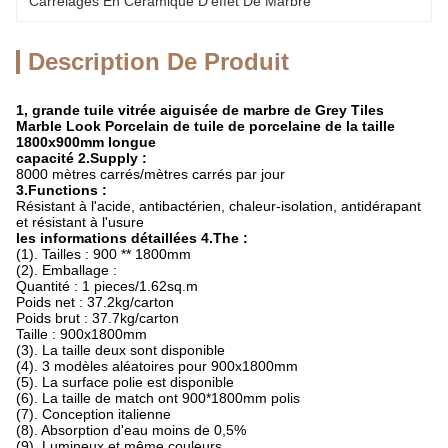
Carrelages En Céramique D'effet De Marbre
Description De Produit
1, grande tuile vitrée aiguisée de marbre de Grey Tiles
Marble Look Porcelain de tuile de porcelaine de la taille
1800x900mm longue
capacité 2.Supply :
8000 mètres carrés/mètres carrés par jour
3.Functions :
Résistant à l'acide, antibactérien, chaleur-isolation, antidérapant
et résistant à l'usure
les informations détaillées 4.The :
(1). Tailles : 900 ** 1800mm
(2). Emballage :
Quantité : 1 pieces/1.62sq.m
Poids net : 37.2kg/carton
Poids brut : 37.7kg/carton
Taille : 900x1800mm
(3). La taille deux sont disponible
(4). 3 modèles aléatoires pour 900x1800mm
(5). La surface polie est disponible
(6). La taille de match ont 900*1800mm polis
(7). Conception italienne
(8). Absorption d'eau moins de 0,5%
(9). Lumineux et même couleurs