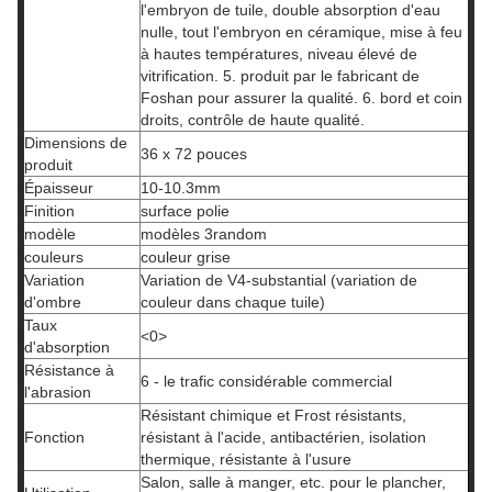
l'embryon de tuile, double absorption d'eau
nulle, tout l'embryon en céramique, mise à feu
à hautes températures, niveau élevé de
vitrification. 5. produit par le fabricant de
Foshan pour assurer la qualité. 6. bord et coin
droits, contrôle de haute qualité.
Dimensions de
36 x 72 pouces
produit
Épaisseur
10-10.3mm
Finition
surface polie
modèle
modèles 3random
couleurs
couleur grise
Variation
Variation de V4-substantial (variation de
d'ombre
couleur dans chaque tuile)
Taux
<0>
d'absorption
Résistance à
6 - le trafic considérable commercial
l'abrasion
Résistant chimique et Frost résistants,
Fonction
résistant à l'acide, antibactérien, isolation
thermique, résistante à l'usure
Salon, salle à manger, etc. pour le plancher,