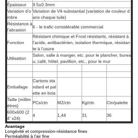
Épaisseur
9.5±0.3mm
Variation d'o
Variation de V4-substantial (variation de couleur d
mbre
ans chaque tuile)
Résistance à
6 - le trafic considérable commercial
l'abrasion
Résistant chimique et Frost résistants, résistant à
Fonction
l'acide, antibactérien, isolation thermique, résistan
te à l'usure
Salon, salle à manger, etc. pour le plancher, burea
Utilisation
u, café, hôtel, pavillion, etc., pour le mur
Cartons sta
Emballage
ndard et pal
ette en bois
Taille (millim
PCs/ctn
M2/ctn
Kg/ctn
Ctn/palette
ètres)
600x600 (2
4
1,44
31
36
4' x24)
Avantage
Longévité et compression-résistance fines
Perméabilité à l'air fine