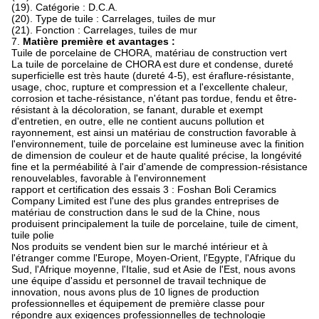
(19). Catégorie : D.C.A.
(20). Type de tuile : Carrelages, tuiles de mur
(21). Fonction : Carrelages, tuiles de mur
7.
Matière première et avantages :
Tuile de porcelaine de CHORA, matériau de construction vert
La tuile de porcelaine de CHORA est dure et condense, dureté
superficielle est très haute (dureté 4-5), est éraflure-résistante,
usage, choc, rupture et compression et a l'excellente chaleur,
corrosion et tache-résistance, n'étant pas tordue, fendu et être-
résistant à la décoloration, se fanant, durable et exempt
d'entretien, en outre, elle ne contient aucuns pollution et
rayonnement, est ainsi un matériau de construction favorable à
l'environnement, tuile de porcelaine est lumineuse avec la finition
de dimension de couleur et de haute qualité précise, la longévité
fine et la perméabilité à l'air d'amende de compression-résistance
renouvelables, favorable à l'environnement
rapport et certification des essais 3 : Foshan Boli Ceramics
Company Limited est l'une des plus grandes entreprises de
matériau de construction dans le sud de la Chine, nous
produisent principalement la tuile de porcelaine, tuile de ciment,
tuile polie
Nos produits se vendent bien sur le marché intérieur et à
l'étranger comme l'Europe, Moyen-Orient, l'Egypte, l'Afrique du
Sud, l'Afrique moyenne, l'Italie, sud et Asie de l'Est, nous avons
une équipe d'assidu et personnel de travail technique de
innovation, nous avons plus de 10 lignes de production
professionnelles et équipement de première classe pour
répondre aux exigences professionnelles de technologie