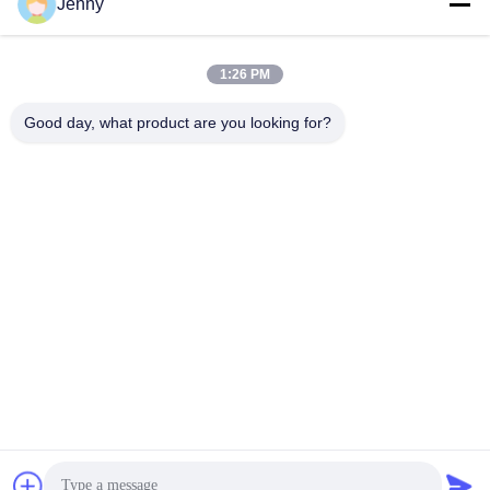
Jenny
1:26 PM
Good day, what product are you looking for?
Étiquettes:
Carrelage Moderne De Porcelaine
Carreau De Céramique Moderne
Carrelage Moderne De Salle De Bains
Contactez rapidement
Adresse