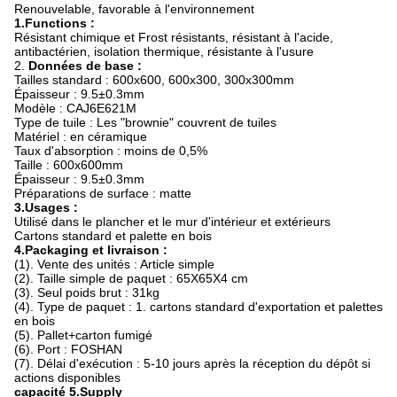
Renouvelable, favorable à l'environnement
1.Functions :
Résistant chimique et Frost résistants, résistant à l'acide,
antibactérien, isolation thermique, résistante à l'usure
2.
Données de base :
Tailles standard : 600x600, 600x300, 300x300mm
Épaisseur : 9.5±0.3mm
Modèle : CAJ6E621M
Type de tuile : Les "brownie" couvrent de tuiles
Matériel : en céramique
Taux d'absorption : moins de 0,5%
Taille : 600x600mm
Épaisseur : 9.5±0.3mm
Préparations de surface : matte
3.Usages :
Utilisé dans le plancher et le mur d'intérieur et extérieurs
Cartons standard et palette en bois
4.Packaging et livraison :
(1). Vente des unités : Article simple
(2). Taille simple de paquet : 65X65X4 cm
(3). Seul poids brut : 31kg
(4). Type de paquet : 1. cartons standard d'exportation et palettes
en bois
(5). Pallet+carton fumigé
(6). Port : FOSHAN
(7). Délai d'exécution : 5-10 jours après la réception du dépôt si
actions disponibles
capacité 5.Supply