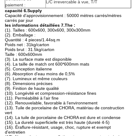
L/C irrevercable à vue, T/T
paiement :
capacité 6.Supply
Capacité d'approvisionnement : 50000 mètres carrés/mètres
carrés par jour
les informations détaillées 7.The :
(1). Tailles : 600x600, 300x600, 300x300mm
(2). Emballage :
Quantité : 4 pieces/1.44sq.m
Poids net : 31kg/carton
Poids brut : 31.5kg/carton
Taille : 600x600mm
(3). La surface mate est disponible
(4). La taille de match ont 600*600mm mats
(5). Conception italienne
(6). Absorption d'eau moins de 0,5%
(7). Lumineux et même couleurs
(8). Dimensions précises
(9). Finition de haute qualité
(10). Longévité et compression-résistance fines
(11). Perméabilité à l'air fine
(12). Renouvelable, favorable à l'environnement
(13). Tuile de porcelaine de CHORA, matériau de construction
vert
(14). La tuile de porcelaine de CHORA est dure et condense
(15). La dureté superficielle est très haute (dureté 4-5)
(16). Éraflure-résistant, usage, choc, rupture et exempt
d'entretien