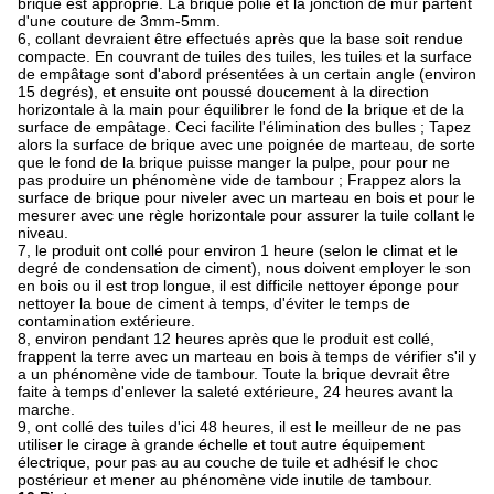
brique est approprié. La brique polie et la jonction de mur partent
d'une couture de 3mm-5mm.
6, collant devraient être effectués après que la base soit rendue
compacte. En couvrant de tuiles des tuiles, les tuiles et la surface
de empâtage sont d'abord présentées à un certain angle (environ
15 degrés), et ensuite ont poussé doucement à la direction
horizontale à la main pour équilibrer le fond de la brique et de la
surface de empâtage. Ceci facilite l'élimination des bulles ; Tapez
alors la surface de brique avec une poignée de marteau, de sorte
que le fond de la brique puisse manger la pulpe, pour pour ne
pas produire un phénomène vide de tambour ; Frappez alors la
surface de brique pour niveler avec un marteau en bois et pour le
mesurer avec une règle horizontale pour assurer la tuile collant le
niveau.
7, le produit ont collé pour environ 1 heure (selon le climat et le
degré de condensation de ciment), nous doivent employer le son
en bois ou il est trop longue, il est difficile nettoyer éponge pour
nettoyer la boue de ciment à temps, d'éviter le temps de
contamination extérieure.
8, environ pendant 12 heures après que le produit est collé,
frappent la terre avec un marteau en bois à temps de vérifier s'il y
a un phénomène vide de tambour. Toute la brique devrait être
faite à temps d'enlever la saleté extérieure, 24 heures avant la
marche.
9, ont collé des tuiles d'ici 48 heures, il est le meilleur de ne pas
utiliser le cirage à grande échelle et tout autre équipement
électrique, pour pas au au couche de tuile et adhésif le choc
postérieur et mener au phénomène vide inutile de tambour.