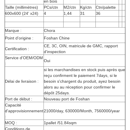
en bois
Taille (millimètres)
PCs/ctn
M2/ctn
Kg/ctn
Ctn/palette
600x600 (24' x24)
4
1,44
31
36
Marque :
Chora
Point d'origine :
Foshan Chine
CE, 3C, OIN, matricule de GMC, rapport
Certification :
d'inspection
Service d'OEM/ODM
Oui
:
si les marchandises en stock puis après que
reçu confirment le paiement 7days, si le
Délai de livraison :
besoin s'chargent du produit, ayez besoin
alors au au réception pour confirmer le
dépôt 25days.
Port de début :
Nouveau port de Foshan
Capacité
d'approvisionnement
21000/day, 630000/Month, 7560000/year
:
MOQ :
1pallet /51.84sqm
Conditions de