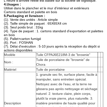
L'heure d'arrivée réelle est basée sur la société de logistique.
4.Usages :
Utilisé dans le plancher et le mur d'intérieur et extérieurs
Cartons standard et palette en bois
5.Packaging et livraison :
(1). Vente des unités : Article simple
(2). Taille simple de paquet : 65X65X4 cm
(3). Seul poids brut : 31kg
(4). Type de paquet : 1. cartons standard d'exportation et palettes
en bois
(5). Pallet+carton fumigé
(6). Port : FOSHAN
(7). Délai d'exécution : 5-10 jours après la réception du dépôt si
actions disponibles
Modèle
Tuile CFPAJ6E218M-3 de "brownie"
Tuile de porcelaine de "brownie" de
Nom :
Chora
Matériel
Tuile de porcelaine
1. granule sec fin, surface plane, facile à
manipuler, sans entretien spécial.
Nettoyez avec de l'eau, et la terre ne
glissera pas après nettoyage et séchage
naturel. 2. texture claire, plein corps,
plutôt la vraie pierre, plus naturelle. 3.
Description
matière première de haute qualité pour