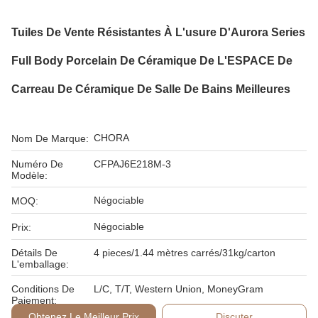
Tuiles De Vente Résistantes À L'usure D'Aurora Series
Full Body Porcelain De Céramique De L'ESPACE De
Carreau De Céramique De Salle De Bains Meilleures
CHORA
Nom De Marque:
Numéro De
CFPAJ6E218M-3
Modèle:
Négociable
MOQ:
Négociable
Prix:
Détails De
4 pieces/1.44 mètres carrés/31kg/carton
L'emballage:
Conditions De
L/C, T/T, Western Union, MoneyGram
Paiement:
Obtenez Le Meilleur Prix
Discuter