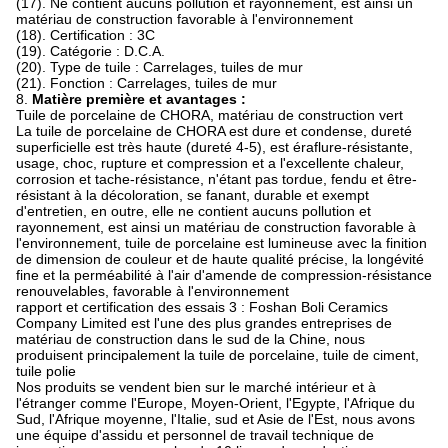
(17). Ne contient aucuns pollution et rayonnement, est ainsi un
matériau de construction favorable à l'environnement
(18). Certification : 3C
(19). Catégorie : D.C.A.
(20). Type de tuile : Carrelages, tuiles de mur
(21). Fonction : Carrelages, tuiles de mur
8.
Matière première et avantages :
Tuile de porcelaine de CHORA, matériau de construction vert
La tuile de porcelaine de CHORA est dure et condense, dureté
superficielle est très haute (dureté 4-5), est éraflure-résistante,
usage, choc, rupture et compression et a l'excellente chaleur,
corrosion et tache-résistance, n'étant pas tordue, fendu et être-
résistant à la décoloration, se fanant, durable et exempt
d'entretien, en outre, elle ne contient aucuns pollution et
rayonnement, est ainsi un matériau de construction favorable à
l'environnement, tuile de porcelaine est lumineuse avec la finition
de dimension de couleur et de haute qualité précise, la longévité
fine et la perméabilité à l'air d'amende de compression-résistance
renouvelables, favorable à l'environnement
rapport et certification des essais 3 : Foshan Boli Ceramics
Company Limited est l'une des plus grandes entreprises de
matériau de construction dans le sud de la Chine, nous
produisent principalement la tuile de porcelaine, tuile de ciment,
tuile polie
Nos produits se vendent bien sur le marché intérieur et à
l'étranger comme l'Europe, Moyen-Orient, l'Egypte, l'Afrique du
Sud, l'Afrique moyenne, l'Italie, sud et Asie de l'Est, nous avons
une équipe d'assidu et personnel de travail technique de