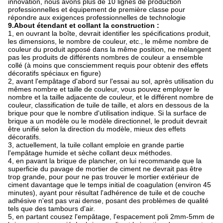
innovation, nous avons plus de 10 lignes de production
professionnelles et équipement de première classe pour
répondre aux exigences professionnelles de technologie
9.About étendant et collant la construction :
1, en ouvrant la boîte, devrait identifier les spécifications produit,
les dimensions, le nombre de couleur, etc., le même nombre de
couleur du produit apposé dans la même position, ne mélangent
pas les produits de différents nombres de couleur a ensemble
collé (à moins que consciemment requis pour obtenir des effets
décoratifs spéciaux en figure)
2, avant l'empâtage d'abord sur l'essai au sol, après utilisation du
mêmes nombre et taille de couleur, vous pouvez employer le
nombre et la taille adjacente de couleur, et le différent nombre de
couleur, classification de tuile de taille, et alors en dessous de la
brique pour que le nombre d'utilisation indique. Si la surface de
brique a un modèle ou le modèle directionnel, le produit devrait
être unifié selon la direction du modèle, mieux des effets
décoratifs.
3, actuellement, la tuile collant emploie en grande partie
l'empâtage humide et sèche collant deux méthodes.
4, en pavant la brique de plancher, on lui recommande que la
superficie du pavage de mortier de ciment ne devrait pas être
trop grande, pour pour ne pas trouver le mortier extérieur de
ciment davantage que le temps initial de coagulation (environ 45
minutes), ayant pour résultat l'adhérence de tuile et de couche
adhésive n'est pas vrai dense, posant des problèmes de qualité
tels que des tambours d'air.
5, en partant cousez l'empâtage, l'espacement poli 2mm-5mm de