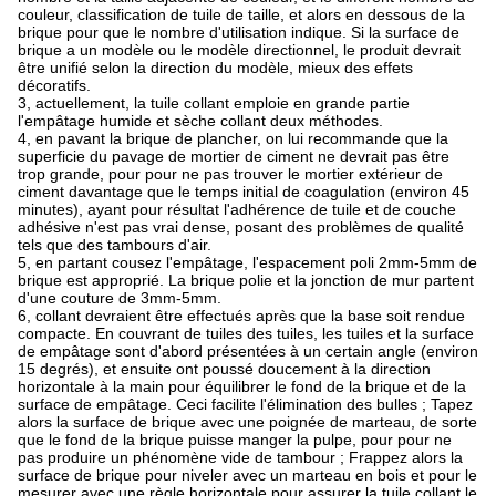
couleur, classification de tuile de taille, et alors en dessous de la
brique pour que le nombre d'utilisation indique. Si la surface de
brique a un modèle ou le modèle directionnel, le produit devrait
être unifié selon la direction du modèle, mieux des effets
décoratifs.
3, actuellement, la tuile collant emploie en grande partie
l'empâtage humide et sèche collant deux méthodes.
4, en pavant la brique de plancher, on lui recommande que la
superficie du pavage de mortier de ciment ne devrait pas être
trop grande, pour pour ne pas trouver le mortier extérieur de
ciment davantage que le temps initial de coagulation (environ 45
minutes), ayant pour résultat l'adhérence de tuile et de couche
adhésive n'est pas vrai dense, posant des problèmes de qualité
tels que des tambours d'air.
5, en partant cousez l'empâtage, l'espacement poli 2mm-5mm de
brique est approprié. La brique polie et la jonction de mur partent
d'une couture de 3mm-5mm.
6, collant devraient être effectués après que la base soit rendue
compacte. En couvrant de tuiles des tuiles, les tuiles et la surface
de empâtage sont d'abord présentées à un certain angle (environ
15 degrés), et ensuite ont poussé doucement à la direction
horizontale à la main pour équilibrer le fond de la brique et de la
surface de empâtage. Ceci facilite l'élimination des bulles ; Tapez
alors la surface de brique avec une poignée de marteau, de sorte
que le fond de la brique puisse manger la pulpe, pour pour ne
pas produire un phénomène vide de tambour ; Frappez alors la
surface de brique pour niveler avec un marteau en bois et pour le
mesurer avec une règle horizontale pour assurer la tuile collant le