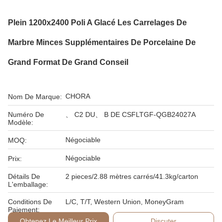
Plein 1200x2400 Poli A Glacé Les Carrelages De
Marbre Minces Supplémentaires De Porcelaine De
Grand Format De Grand Conseil
CHORA
Nom De Marque:
Numéro De
、 C2 DU、 B DE CSFLTGF-QGB24027A
Modèle:
Négociable
MOQ:
Négociable
Prix:
Détails De
2 pieces/2.88 mètres carrés/41.3kg/carton
L'emballage:
Conditions De
L/C, T/T, Western Union, MoneyGram
Paiement:
Obtenez Le Meilleur Prix
Discuter