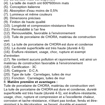
(4). La taille de match ont 600*600mm mats
(5). Conception italienne
(6). Absorption d'eau moins de 0,5%
(7). Lumineux et même couleurs
(8). Dimensions précises
(9). Finition de haute qualité
(10). Longévité et compression-résistance fines
(11). Perméabilité à l'air fine
(12). Renouvelable, favorable à l'environnement
(13). Tuile de porcelaine de CHORA, matériau de construction
vert
(14). La tuile de porcelaine de CHORA est dure et condense
(15). La dureté superficielle est très haute (dureté 4-5)
(16). Éraflure-résistant, usage, choc, rupture et exempt
d'entretien
(17). Ne contient aucuns pollution et rayonnement, est ainsi un
matériau de construction favorable à l'environnement
(18). Certification : 3C
(19). Catégorie : D.C.A.
(20). Type de tuile : Carrelages, tuiles de mur
(21). Fonction : Carrelages, tuiles de mur
8.
Matière première et avantages :
Tuile de porcelaine de CHORA, matériau de construction vert
La tuile de porcelaine de CHORA est dure et condense, dureté
superficielle est très haute (dureté 4-5), est éraflure-résistante,
usage, choc, rupture et compression et a l'excellente chaleur,
corrosion et tache-résistance, n'étant pas tordue, fendu et être-
résistant à la décoloration, se fanant, durable et exempt