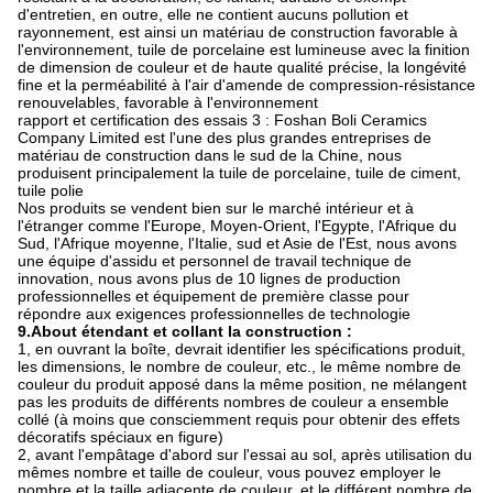
d'entretien, en outre, elle ne contient aucuns pollution et
rayonnement, est ainsi un matériau de construction favorable à
l'environnement, tuile de porcelaine est lumineuse avec la finition
de dimension de couleur et de haute qualité précise, la longévité
fine et la perméabilité à l'air d'amende de compression-résistance
renouvelables, favorable à l'environnement
rapport et certification des essais 3 : Foshan Boli Ceramics
Company Limited est l'une des plus grandes entreprises de
matériau de construction dans le sud de la Chine, nous
produisent principalement la tuile de porcelaine, tuile de ciment,
tuile polie
Nos produits se vendent bien sur le marché intérieur et à
l'étranger comme l'Europe, Moyen-Orient, l'Egypte, l'Afrique du
Sud, l'Afrique moyenne, l'Italie, sud et Asie de l'Est, nous avons
une équipe d'assidu et personnel de travail technique de
innovation, nous avons plus de 10 lignes de production
professionnelles et équipement de première classe pour
répondre aux exigences professionnelles de technologie
9.About étendant et collant la construction :
1, en ouvrant la boîte, devrait identifier les spécifications produit,
les dimensions, le nombre de couleur, etc., le même nombre de
couleur du produit apposé dans la même position, ne mélangent
pas les produits de différents nombres de couleur a ensemble
collé (à moins que consciemment requis pour obtenir des effets
décoratifs spéciaux en figure)
2, avant l'empâtage d'abord sur l'essai au sol, après utilisation du
mêmes nombre et taille de couleur, vous pouvez employer le
nombre et la taille adjacente de couleur, et le différent nombre de