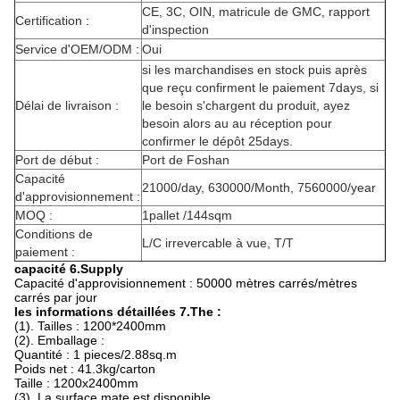
CE, 3C, OIN, matricule de GMC, rapport
Certification :
d'inspection
Service d'OEM/ODM :
Oui
si les marchandises en stock puis après
que reçu confirment le paiement 7days, si
Délai de livraison :
le besoin s'chargent du produit, ayez
besoin alors au au réception pour
confirmer le dépôt 25days.
Port de début :
Port de Foshan
Capacité
21000/day, 630000/Month, 7560000/year
d'approvisionnement :
MOQ :
1pallet /144sqm
Conditions de
L/C irrevercable à vue, T/T
paiement :
capacité 6.Supply
Capacité d'approvisionnement : 50000 mètres carrés/mètres
carrés par jour
les informations détaillées 7.The :
(1). Tailles : 1200*2400mm
(2). Emballage :
Quantité : 1 pieces/2.88sq.m
Poids net : 41.3kg/carton
Taille : 1200x2400mm
(3). La surface mate est disponible