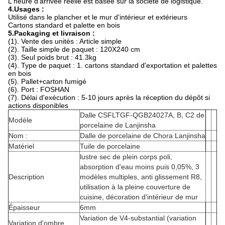
L'heure d'arrivée réelle est basée sur la société de logistique.
4.Usages :
Utilisé dans le plancher et le mur d'intérieur et extérieurs
Cartons standard et palette en bois
5.Packaging et livraison :
(1). Vente des unités : Article simple
(2). Taille simple de paquet : 120X240 cm
(3). Seul poids brut : 41.3kg
(4). Type de paquet : 1. cartons standard d'exportation et palettes
en bois
(5). Pallet+carton fumigé
(6). Port : FOSHAN
(7). Délai d'exécution : 5-10 jours après la réception du dépôt si
actions disponibles
Dalle CSFLTGF-QGB24027A
,
B
,
C2
de
Modèle
porcelaine
de
Lanjinsha
Nom :
Dalle de porcelaine de Chora Lanjinsha
Matériel
Tuile de porcelaine
lustre sec de plein corps poli,
absorption d'eau moins puis 0,05%, 3
Description
modèles multiples, anti glissement R8,
utilisation à la pleine couverture de
cuisine, décoration d'intérieur de mur
Épaisseur
6mm
Variation de V4-substantial (variation
Variation d'ombre