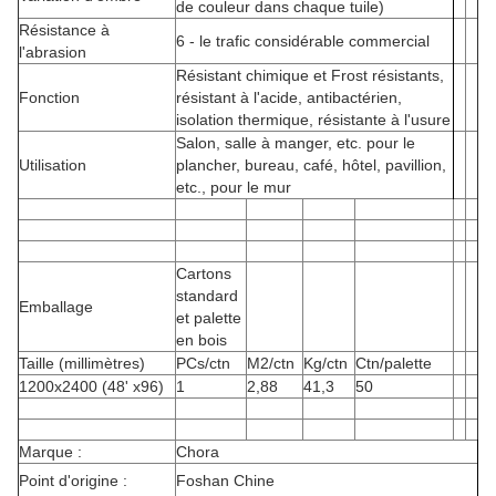
de couleur dans chaque tuile)
Résistance à
6 - le trafic considérable commercial
l'abrasion
Résistant chimique et Frost résistants,
Fonction
résistant à l'acide, antibactérien,
isolation thermique, résistante à l'usure
Salon, salle à manger, etc. pour le
Utilisation
plancher, bureau, café, hôtel, pavillion,
etc., pour le mur
Cartons
standard
Emballage
et palette
en bois
Taille (millimètres)
PCs/ctn
M2/ctn
Kg/ctn
Ctn/palette
1200x2400 (48' x96)
1
2,88
41,3
50
Marque :
Chora
Point d'origine :
Foshan Chine