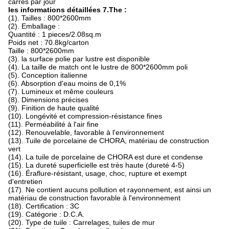
carrés par jour
les informations détaillées 7.The :
(1). Tailles : 800*2600mm
(2). Emballage :
Quantité : 1 pieces/2.08sq.m
Poids net : 70.8kg/carton
Taille : 800*2600mm
(3). la surface polie par lustre est disponible
(4). La taille de match ont le lustre de 800*2600mm poli
(5). Conception italienne
(6). Absorption d'eau moins de 0,1%
(7). Lumineux et même couleurs
(8). Dimensions précises
(9). Finition de haute qualité
(10). Longévité et compression-résistance fines
(11). Perméabilité à l'air fine
(12). Renouvelable, favorable à l'environnement
(13). Tuile de porcelaine de CHORA, matériau de construction
vert
(14). La tuile de porcelaine de CHORA est dure et condense
(15). La dureté superficielle est très haute (dureté 4-5)
(16). Éraflure-résistant, usage, choc, rupture et exempt
d'entretien
(17). Ne contient aucuns pollution et rayonnement, est ainsi un
matériau de construction favorable à l'environnement
(18). Certification : 3C
(19). Catégorie : D.C.A.
(20). Type de tuile : Carrelages, tuiles de mur