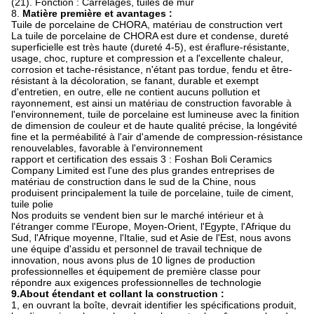
(21). Fonction : Carrelages, tuiles de mur
8.
Matière première et avantages :
Tuile de porcelaine de CHORA, matériau de construction vert
La tuile de porcelaine de CHORA est dure et condense, dureté
superficielle est très haute (dureté 4-5), est éraflure-résistante,
usage, choc, rupture et compression et a l'excellente chaleur,
corrosion et tache-résistance, n'étant pas tordue, fendu et être-
résistant à la décoloration, se fanant, durable et exempt
d'entretien, en outre, elle ne contient aucuns pollution et
rayonnement, est ainsi un matériau de construction favorable à
l'environnement, tuile de porcelaine est lumineuse avec la finition
de dimension de couleur et de haute qualité précise, la longévité
fine et la perméabilité à l'air d'amende de compression-résistance
renouvelables, favorable à l'environnement
rapport et certification des essais 3 : Foshan Boli Ceramics
Company Limited est l'une des plus grandes entreprises de
matériau de construction dans le sud de la Chine, nous
produisent principalement la tuile de porcelaine, tuile de ciment,
tuile polie
Nos produits se vendent bien sur le marché intérieur et à
l'étranger comme l'Europe, Moyen-Orient, l'Egypte, l'Afrique du
Sud, l'Afrique moyenne, l'Italie, sud et Asie de l'Est, nous avons
une équipe d'assidu et personnel de travail technique de
innovation, nous avons plus de 10 lignes de production
professionnelles et équipement de première classe pour
répondre aux exigences professionnelles de technologie
9.About étendant et collant la construction :
1, en ouvrant la boîte, devrait identifier les spécifications produit,