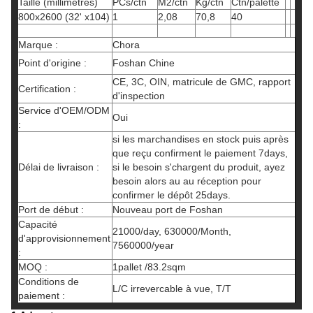
Taille (millimètres)
PCs/ctn
M2/ctn
Kg/ctn
Ctn/palette
800x2600 (32' x104)
1
2,08
70,8
40
Marque :
Chora
Point d'origine :
Foshan Chine
CE, 3C, OIN, matricule de GMC, rapport
Certification :
d'inspection
Service d'OEM/ODM
Oui
:
si les marchandises en stock puis après
que reçu confirment le paiement 7days,
Délai de livraison :
si le besoin s'chargent du produit, ayez
besoin alors au au réception pour
confirmer le dépôt 25days.
Port de début :
Nouveau port de Foshan
Capacité
21000/day, 630000/Month,
d'approvisionnement
7560000/year
:
MOQ :
1pallet /83.2sqm
Conditions de
L/C irrevercable à vue, T/T
paiement :