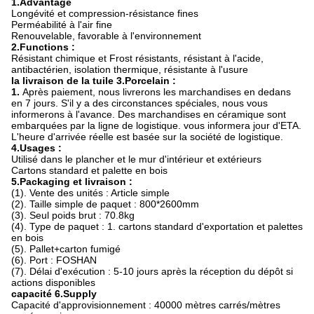
1.Advantage
Longévité et compression-résistance fines
Perméabilité à l'air fine
Renouvelable, favorable à l'environnement
2.Functions :
Résistant chimique et Frost résistants, résistant à l'acide,
antibactérien, isolation thermique, résistante à l'usure
la livraison de la tuile 3.Porcelain :
1.
Après paiement, nous livrerons les marchandises en dedans
en 7 jours. S'il y a des circonstances spéciales, nous vous
informerons à l'avance. Des marchandises en céramique sont
embarquées par la ligne de logistique. vous informera jour d'ETA.
L'heure d'arrivée réelle est basée sur la société de logistique.
4.Usages :
Utilisé dans le plancher et le mur d'intérieur et extérieurs
Cartons standard et palette en bois
5.Packaging et livraison :
(1). Vente des unités : Article simple
(2). Taille simple de paquet : 800*2600mm
(3). Seul poids brut : 70.8kg
(4). Type de paquet : 1. cartons standard d'exportation et palettes
en bois
(5). Pallet+carton fumigé
(6). Port : FOSHAN
(7). Délai d'exécution : 5-10 jours après la réception du dépôt si
actions disponibles
capacité 6.Supply
Capacité d'approvisionnement : 40000 mètres carrés/mètres