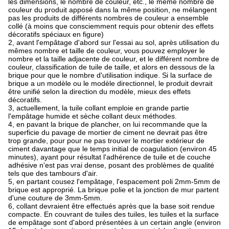
les dimensions, le nombre de couleur, etc., le même nombre de
couleur du produit apposé dans la même position, ne mélangent
pas les produits de différents nombres de couleur a ensemble
collé (à moins que consciemment requis pour obtenir des effets
décoratifs spéciaux en figure)
2, avant l'empâtage d'abord sur l'essai au sol, après utilisation du
mêmes nombre et taille de couleur, vous pouvez employer le
nombre et la taille adjacente de couleur, et le différent nombre de
couleur, classification de tuile de taille, et alors en dessous de la
brique pour que le nombre d'utilisation indique. Si la surface de
brique a un modèle ou le modèle directionnel, le produit devrait
être unifié selon la direction du modèle, mieux des effets
décoratifs.
3, actuellement, la tuile collant emploie en grande partie
l'empâtage humide et sèche collant deux méthodes.
4, en pavant la brique de plancher, on lui recommande que la
superficie du pavage de mortier de ciment ne devrait pas être
trop grande, pour pour ne pas trouver le mortier extérieur de
ciment davantage que le temps initial de coagulation (environ 45
minutes), ayant pour résultat l'adhérence de tuile et de couche
adhésive n'est pas vrai dense, posant des problèmes de qualité
tels que des tambours d'air.
5, en partant cousez l'empâtage, l'espacement poli 2mm-5mm de
brique est approprié. La brique polie et la jonction de mur partent
d'une couture de 3mm-5mm.
6, collant devraient être effectués après que la base soit rendue
compacte. En couvrant de tuiles des tuiles, les tuiles et la surface
de empâtage sont d'abord présentées à un certain angle (environ