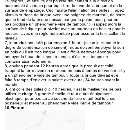
15 degrés), et ensuite ont poussé doucement à la direction
horizontale à la main pour équilibrer le fond de la brique et de la
surface de empâtage. Ceci facilite l'élimination des bulles ; Tapez
alors la surface de brique avec une poignée de marteau, de sorte
que le fond de la brique puisse manger la pulpe, pour pour ne
pas produire un phénomène vide de tambour ; Frappez alors la
surface de brique pour niveler avec un marteau en bois et pour le
mesurer avec une règle horizontale pour assurer la tuile collant le
niveau.
7, le produit ont collé pour environ 1 heure (selon le climat et le
degré de condensation de ciment), nous doivent employer le son
en bois ou il est trop longue, il est difficile nettoyer éponge pour
nettoyer la boue de ciment à temps, d'éviter le temps de
contamination extérieure.
8, environ pendant 12 heures après que le produit est collé,
frappent la terre avec un marteau en bois à temps de vérifier s'il y
a un phénomène vide de tambour. Toute la brique devrait être
faite à temps d'enlever la saleté extérieure, 24 heures avant la
marche.
9, ont collé des tuiles d'ici 48 heures, il est le meilleur de ne pas
utiliser le cirage à grande échelle et tout autre équipement
électrique, pour pas au au couche de tuile et adhésif le choc
postérieur et mener au phénomène vide inutile de tambour.
10.Picture :