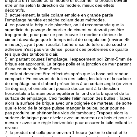
brique a un modèle ou le modèle directionnel, le produit devrait
être unifié selon la direction du modèle, mieux des effets
décoratifs.
3, actuellement, la tuile collant emploie en grande partie
l'empâtage humide et sèche collant deux méthodes.
4, en pavant la brique de plancher, on lui recommande que la
superficie du pavage de mortier de ciment ne devrait pas être
trop grande, pour pour ne pas trouver le mortier extérieur de
ciment davantage que le temps initial de coagulation (environ 45
minutes), ayant pour résultat l'adhérence de tuile et de couche
adhésive n'est pas vrai dense, posant des problèmes de qualité
tels que des tambours d'air.
5, en partant cousez l'empâtage, l'espacement poli 2mm-5mm de
brique est approprié. La brique polie et la jonction de mur partent
d'une couture de 3mm-5mm.
6, collant devraient être effectués après que la base soit rendue
compacte. En couvrant de tuiles des tuiles, les tuiles et la surface
de empâtage sont d'abord présentées à un certain angle (environ
15 degrés), et ensuite ont poussé doucement à la direction
horizontale à la main pour équilibrer le fond de la brique et de la
surface de empâtage. Ceci facilite l'élimination des bulles ; Tapez
alors la surface de brique avec une poignée de marteau, de sorte
que le fond de la brique puisse manger la pulpe, pour pour ne
pas produire un phénomène vide de tambour ; Frappez alors la
surface de brique pour niveler avec un marteau en bois et pour le
mesurer avec une règle horizontale pour assurer la tuile collant le
niveau.
7, le produit ont collé pour environ 1 heure (selon le climat et le