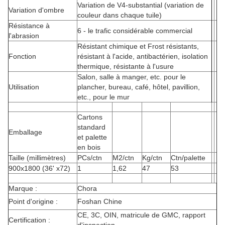
Variation de V4-substantial (variation de
Variation d'ombre
couleur dans chaque tuile)
Résistance à
6 - le trafic considérable commercial
l'abrasion
Résistant chimique et Frost résistants,
Fonction
résistant à l'acide, antibactérien, isolation
thermique, résistante à l'usure
Salon, salle à manger, etc. pour le
Utilisation
plancher, bureau, café, hôtel, pavillion,
etc., pour le mur
Cartons
standard
Emballage
et palette
en bois
Taille (millimètres)
PCs/ctn
M2/ctn
Kg/ctn
Ctn/palette
900x1800 (36' x72)
1
1,62
47
53
Marque :
Chora
Point d'origine :
Foshan Chine
CE, 3C, OIN, matricule de GMC, rapport
Certification :