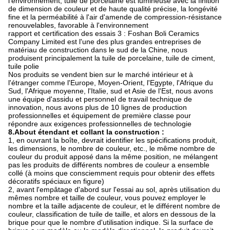
l'environnement, tuile de porcelaine est lumineuse avec la finition
de dimension de couleur et de haute qualité précise, la longévité
fine et la perméabilité à l'air d'amende de compression-résistance
renouvelables, favorable à l'environnement
rapport et certification des essais 3 : Foshan Boli Ceramics
Company Limited est l'une des plus grandes entreprises de
matériau de construction dans le sud de la Chine, nous
produisent principalement la tuile de porcelaine, tuile de ciment,
tuile polie
Nos produits se vendent bien sur le marché intérieur et à
l'étranger comme l'Europe, Moyen-Orient, l'Egypte, l'Afrique du
Sud, l'Afrique moyenne, l'Italie, sud et Asie de l'Est, nous avons
une équipe d'assidu et personnel de travail technique de
innovation, nous avons plus de 10 lignes de production
professionnelles et équipement de première classe pour
répondre aux exigences professionnelles de technologie
8.About étendant et collant la construction :
1, en ouvrant la boîte, devrait identifier les spécifications produit,
les dimensions, le nombre de couleur, etc., le même nombre de
couleur du produit apposé dans la même position, ne mélangent
pas les produits de différents nombres de couleur a ensemble
collé (à moins que consciemment requis pour obtenir des effets
décoratifs spéciaux en figure)
2, avant l'empâtage d'abord sur l'essai au sol, après utilisation du
mêmes nombre et taille de couleur, vous pouvez employer le
nombre et la taille adjacente de couleur, et le différent nombre de
couleur, classification de tuile de taille, et alors en dessous de la
brique pour que le nombre d'utilisation indique. Si la surface de