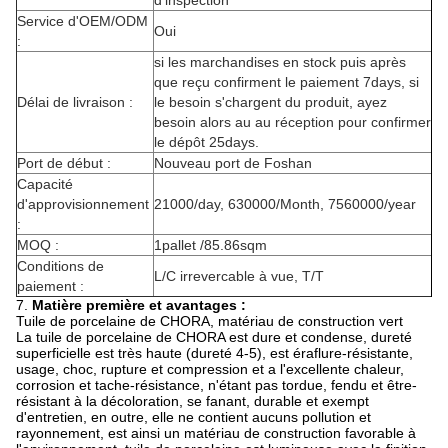
d'inspection
Service d'OEM/ODM
Oui
:
si les marchandises en stock puis après
que reçu confirment le paiement 7days, si
Délai de livraison :
le besoin s'chargent du produit, ayez
besoin alors au au réception pour confirmer
le dépôt 25days.
Port de début :
Nouveau port de Foshan
Capacité
d'approvisionnement
21000/day, 630000/Month, 7560000/year
:
MOQ :
1pallet /85.86sqm
Conditions de
L/C irrevercable à vue, T/T
paiement :
7.
Matière première et avantages :
Tuile de porcelaine de CHORA, matériau de construction vert
La tuile de porcelaine de CHORA est dure et condense, dureté
superficielle est très haute (dureté 4-5), est éraflure-résistante,
usage, choc, rupture et compression et a l'excellente chaleur,
corrosion et tache-résistance, n'étant pas tordue, fendu et être-
résistant à la décoloration, se fanant, durable et exempt
d'entretien, en outre, elle ne contient aucuns pollution et
rayonnement, est ainsi un matériau de construction favorable à