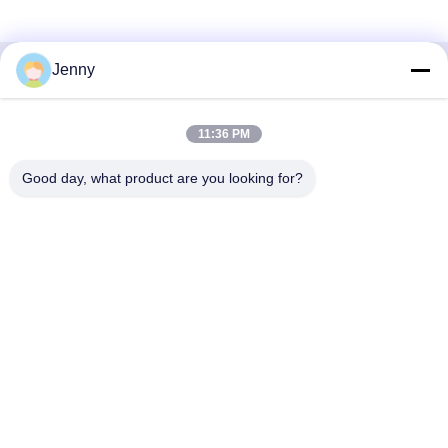
Jenny
Contactez rapidement
11:36 PM
Adresse
2e étage, bloc 4 du district nord, Hua Yi International Expo
Good day, what product are you looking for?
Mall, rue Wugang, région de Chancheng, ville de Foshan,
Guangdong, Chine.
Téléphone
86--13600305763
Email
info@bmceramics.com