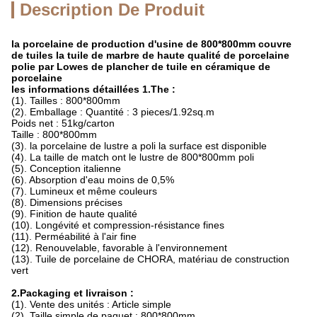
Description De Produit
la porcelaine de production d'usine de 800*800mm couvre
de tuiles la tuile de marbre de haute qualité de porcelaine
polie par Lowes de plancher de tuile en céramique de
porcelaine
les informations détaillées 1.The :
(1). Tailles : 800*800mm
(2). Emballage : Quantité : 3 pieces/1.92sq.m
Poids net : 51kg/carton
Taille : 800*800mm
(3). la porcelaine de lustre a poli la surface est disponible
(4). La taille de match ont le lustre de 800*800mm poli
(5). Conception italienne
(6). Absorption d'eau moins de 0,5%
(7). Lumineux et même couleurs
(8). Dimensions précises
(9). Finition de haute qualité
(10). Longévité et compression-résistance fines
(11). Perméabilité à l'air fine
(12). Renouvelable, favorable à l'environnement
(13). Tuile de porcelaine de CHORA, matériau de construction
vert
2.Packaging et livraison :
(1). Vente des unités : Article simple
(2). Taille simple de paquet : 800*800mm