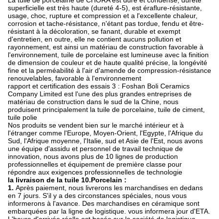
La tuile de porcelaine de CHORA est dure et condense, dureté
superficielle est très haute (dureté 4-5), est éraflure-résistante,
usage, choc, rupture et compression et a l'excellente chaleur,
corrosion et tache-résistance, n'étant pas tordue, fendu et être-
résistant à la décoloration, se fanant, durable et exempt
d'entretien, en outre, elle ne contient aucuns pollution et
rayonnement, est ainsi un matériau de construction favorable à
l'environnement, tuile de porcelaine est lumineuse avec la finition
de dimension de couleur et de haute qualité précise, la longévité
fine et la perméabilité à l'air d'amende de compression-résistance
renouvelables, favorable à l'environnement
rapport et certification des essais 3 : Foshan Boli Ceramics
Company Limited est l'une des plus grandes entreprises de
matériau de construction dans le sud de la Chine, nous
produisent principalement la tuile de porcelaine, tuile de ciment,
tuile polie
Nos produits se vendent bien sur le marché intérieur et à
l'étranger comme l'Europe, Moyen-Orient, l'Egypte, l'Afrique du
Sud, l'Afrique moyenne, l'Italie, sud et Asie de l'Est, nous avons
une équipe d'assidu et personnel de travail technique de
innovation, nous avons plus de 10 lignes de production
professionnelles et équipement de première classe pour
répondre aux exigences professionnelles de technologie
la livraison de la tuile 10.Porcelain :
1.
Après paiement, nous livrerons les marchandises en dedans
en 7 jours. S'il y a des circonstances spéciales, nous vous
informerons à l'avance. Des marchandises en céramique sont
embarquées par la ligne de logistique. vous informera jour d'ETA.