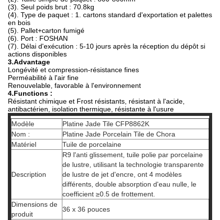
(3). Seul poids brut : 70.8kg
(4). Type de paquet : 1. cartons standard d'exportation et palettes
en bois
(5). Pallet+carton fumigé
(6). Port : FOSHAN
(7). Délai d'exécution : 5-10 jours après la réception du dépôt si
actions disponibles
3.Advantage
Longévité et compression-résistance fines
Perméabilité à l'air fine
Renouvelable, favorable à l'environnement
4.Functions :
Résistant chimique et Frost résistants, résistant à l'acide,
antibactérien, isolation thermique, résistante à l'usure
Modèle
Platine Jade Tile CFP8862K
Nom :
Platine Jade Porcelain Tile de Chora
Matériel
Tuile de porcelaine
R9 l'anti glissement, tuile polie par porcelaine
de lustre, utilisant la technologie transparente
Description
de lustre de jet d'encre, ont 4 modèles
différents, double absorption d'eau nulle, le
coefficient ≥0.5 de frottement.
Dimensions de
36 x 36 pouces
produit