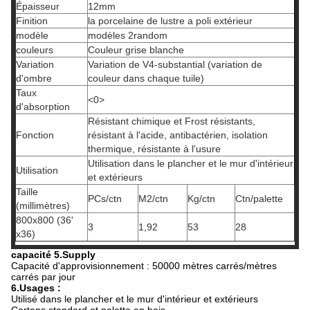
Épaisseur
12mm
Finition
la porcelaine de lustre a poli extérieur
modèle
modèles 2random
couleurs
Couleur grise blanche
Variation
Variation de V4-substantial (variation de
d'ombre
couleur dans chaque tuile)
Taux
<0>
d'absorption
Résistant chimique et Frost résistants,
Fonction
résistant à l'acide, antibactérien, isolation
thermique, résistante à l'usure
Utilisation dans le plancher et le mur d'intérieur
Utilisation
et extérieurs
Taille
PCs/ctn
M2/ctn
Kg/ctn
Ctn/palette
(millimètres)
800x800 (36'
3
1,92
53
28
x36)
capacité 5.Supply
Capacité d'approvisionnement : 50000 mètres carrés/mètres
carrés par jour
6.Usages :
Utilisé dans le plancher et le mur d'intérieur et extérieurs