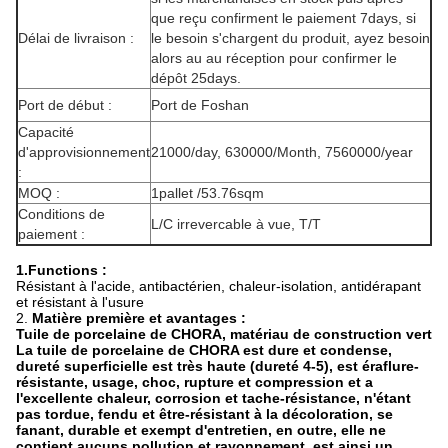
que reçu confirment le paiement 7days, si
Délai de livraison :
le besoin s'chargent du produit, ayez besoin
alors au au réception pour confirmer le
dépôt 25days.
Port de début :
Port de Foshan
Capacité
d'approvisionnement
21000/day, 630000/Month, 7560000/year
:
MOQ :
1pallet /53.76sqm
Conditions de
L/C irrevercable à vue, T/T
paiement :
1.Functions :
Résistant à l'acide, antibactérien, chaleur-isolation, antidérapant
et résistant à l'usure
2.
Matière première et avantages :
Tuile de porcelaine de CHORA, matériau de construction vert
La tuile de porcelaine de CHORA est dure et condense,
dureté superficielle est très haute (dureté 4-5), est éraflure-
résistante, usage, choc, rupture et compression et a
l'excellente chaleur, corrosion et tache-résistance, n'étant
pas tordue, fendu et être-résistant à la décoloration, se
fanant, durable et exempt d'entretien, en outre, elle ne
contient aucuns pollution et rayonnement, est ainsi un