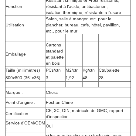
Résistant chimique et Frost résistants,
Fonction
résistant à l'acide, antibactérien,
isolation thermique, résistante à l'usure
Salon, salle à manger, etc. pour le
Utilisation
plancher, bureau, café, hôtel, pavillion,
etc., pour le mur
Cartons
standard
Emballage
et palette
en bois
Taille (millimètres)
PCs/ctn
M2/ctn
Kg/ctn
Ctn/palette
800x800 (36' x36)
3
1,92
48
28
Marque :
Chora
Point d'origine :
Foshan Chine
CE, 3C, OIN, matricule de GMC, rapport
Certification :
d'inspection
Service d'OEM/ODM
Oui
:
si les marchandises en stock puis après