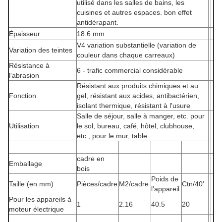
utilisé dans les salles de bains, les
cuisines et autres espaces. bon effet
antidérapant.
Épaisseur
18.6 mm
V4 variation substantielle (variation de
Variation des teintes
couleur dans chaque carreaux)
Résistance à
6 - trafic commercial considérable
l'abrasion
Résistant aux produits chimiques et au
Fonction
gel, résistant aux acides, antibactérien,
isolant thermique, résistant à l'usure
Salle de séjour, salle à manger, etc. pour
Utilisation
le sol, bureau, café, hôtel, clubhouse,
etc., pour le mur, table
cadre en
Emballage
bois
Poids de
Taille (en mm)
Pièces/cadre
M2/cadre
Ctn/40'
l'appareil
Pour les appareils à
1
2.16
40.5
20
moteur électrique