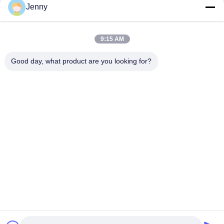
Jenny
Email
info@bmceramics.com
9:15 AM
Good day, what product are you looking for?
Politique en matière de protection de la vie privée
|
Plan du site
|
Bonne qualité de la Chine Tuiles d'intérieur de porcelaine
Fournisseur. © de Copyright 2019-2026 BOLI CERAMICS
CO.,LTD. . Tous droits réservés.