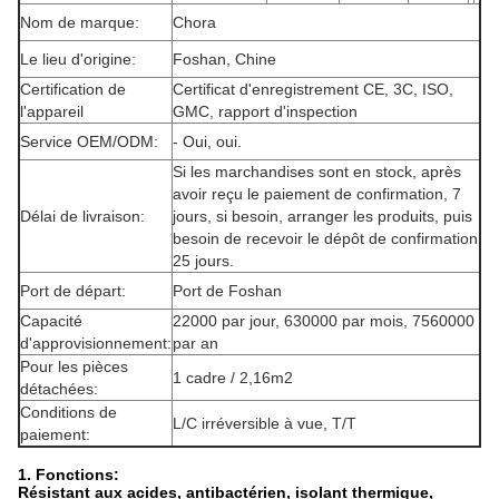
Nom de marque:
Chora
Le lieu d'origine:
Foshan, Chine
Certification de
Certificat d'enregistrement CE, 3C, ISO,
l'appareil
GMC, rapport d'inspection
Service OEM/ODM:
- Oui, oui.
Si les marchandises sont en stock, après
avoir reçu le paiement de confirmation, 7
Délai de livraison:
jours, si besoin, arranger les produits, puis
besoin de recevoir le dépôt de confirmation
25 jours.
Port de départ:
Port de Foshan
Capacité
22000 par jour, 630000 par mois, 7560000
d'approvisionnement:
par an
Pour les pièces
1 cadre / 2,16m2
détachées:
Conditions de
L/C irréversible à vue, T/T
paiement:
1. Fonctions:
Résistant aux acides, antibactérien, isolant thermique,