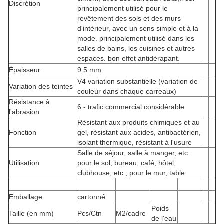
Discrétion
principalement utilisé pour le
revêtement des sols et des murs
d'intérieur, avec un sens simple et à la
mode. principalement utilisé dans les
salles de bains, les cuisines et autres
espaces. bon effet antidérapant.
Épaisseur
9.5 mm
V4 variation substantielle (variation de
Variation des teintes
couleur dans chaque carreaux)
Résistance à
6 - trafic commercial considérable
l'abrasion
Résistant aux produits chimiques et au
Fonction
gel, résistant aux acides, antibactérien,
isolant thermique, résistant à l'usure
Salle de séjour, salle à manger, etc.
Utilisation
pour le sol, bureau, café, hôtel,
clubhouse, etc., pour le mur, table
Emballage
cartonné
Poids
Taille (en mm)
Pcs/Ctn
M2/cadre
de l'eau