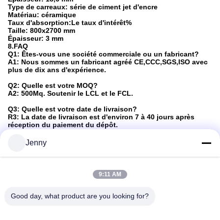
Type de carreaux: série de ciment jet d'encre
Matériau: céramique
Taux d'absorption:
Le taux d'intérêt
%
Taille: 800x2700 mm
Épaisseur: 3 mm
8.FAQ
Q1: Êtes-vous une société commerciale ou un fabricant?
A1: Nous sommes un fabricant agréé CE,CCC,SGS,ISO avec
plus de dix ans d'expérience.
Q2: Quelle est votre MOQ?
A2: 500Mq. Soutenir le LCL et le FCL.
Q3: Quelle est votre date de livraison?
R3: La date de livraison est d'environ 7 à 40 jours après
réception du paiement du dépôt.
Q4: Quelles sont vos conditions de paiement?
Jenny
A4: 30% de dépôt à l'avance et 70% de solde avant
expédition.
Q5: Pouvez-vous envoyer des échantillons gratuits?
9:11 AM
A5: Les échantillons sont GRATUITS en petite taille ou taille
originale, tout ce dont vous avez besoin est de payer le coût
express.
Good day, what product are you looking for?