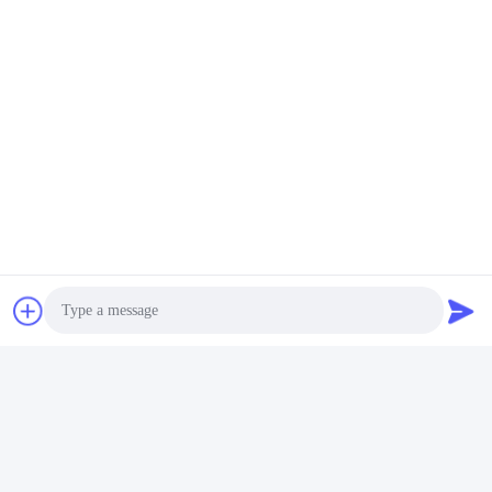
Étiquettes:
Marble Slab Polished Granite Floor Tiles
Blue Waves Grey Slab Tile
Chemical Resistant Slab Tile
Contactez rapidement
Adresse
2e étage, bloc 4 du district nord, Hua Yi International Expo
Mall, rue Wugang, région de Chancheng, ville de Foshan,
Photo
Guangdong, Chine.
Video Call