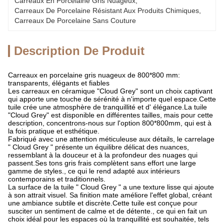
Carreaux En Porcelaine Gris Nuageux
, 
Carreaux De Porcelaine Résistant Aux Produits Chimiques
, 
Carreaux De Porcelaine Sans Couture
Description De Produit
Carreaux en porcelaine gris nuageux de 800*800 mm:
transparents, élégants et fiables
Les carreaux en céramique "Cloud Grey" sont un choix captivant
qui apporte une touche de sérénité à n'importe quel espace.Cette
tuile crée une atmosphère de tranquillité et d' élégance.La tuile
"Cloud Grey" est disponible en différentes tailles, mais pour cette
description, concentrons-nous sur l'option 800*800mm, qui est à
la fois pratique et esthétique.
Fabriqué avec une attention méticuleuse aux détails, le carrelage
" Cloud Grey " présente un équilibre délicat des nuances,
ressemblant à la douceur et à la profondeur des nuages qui
passent.Ses tons gris frais complètent sans effort une large
gamme de styles., ce qui le rend adapté aux intérieurs
contemporains et traditionnels.
La surface de la tuile " Cloud Grey " a une texture lisse qui ajoute
à son attrait visuel. Sa finition mate améliore l'effet global, créant
une ambiance subtile et discrète.Cette tuile est conçue pour
susciter un sentiment de calme et de détente., ce qui en fait un
choix idéal pour les espaces où la tranquillité est souhaitée, tels