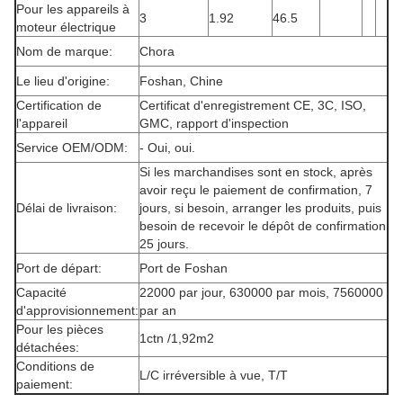
Pour les appareils à
3
1.92
46.5
moteur électrique
Nom de marque:
Chora
Le lieu d'origine:
Foshan, Chine
Certification de
Certificat d'enregistrement CE, 3C, ISO,
l'appareil
GMC, rapport d'inspection
Service OEM/ODM:
- Oui, oui.
Si les marchandises sont en stock, après
avoir reçu le paiement de confirmation, 7
Délai de livraison:
jours, si besoin, arranger les produits, puis
besoin de recevoir le dépôt de confirmation
25 jours.
Port de départ:
Port de Foshan
Capacité
22000 par jour, 630000 par mois, 7560000
d'approvisionnement:
par an
Pour les pièces
1ctn /1,92m2
détachées:
Conditions de
L/C irréversible à vue, T/T
paiement: