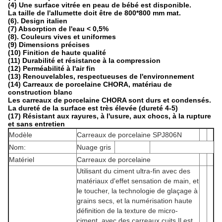
(4) Une surface vitrée en peau de bébé est disponible.
La taille de l'allumette doit être de 800*800 mm mat.
(6). Design italien
(7) Absorption de l'eau < 0,5%
(8). Couleurs vives et uniformes
(9) Dimensions précises
(10) Finition de haute qualité
(11) Durabilité et résistance à la compression
(12) Perméabilité à l'air fin
(13) Renouvelables, respectueuses de l'environnement
(14) Carreaux de porcelaine CHORA, matériau de
construction blanc
Les carreaux de porcelaine CHORA sont durs et condensés.
La dureté de la surface est très élevée (dureté 4-5)
(17) Résistant aux rayures, à l'usure, aux chocs, à la rupture
et sans entretien
Modèle
Carreaux de porcelaine SPJ806N
Nom:
Nuage gris
Matériel
Carreaux de porcelaine
Utilisant du ciment ultra-fin avec des
matériaux d'effet sensation de main, et
le toucher, la technologie de glaçage à
grains secs, et la numérisation haute
définition de la texture de micro-
ciment, avec des carreaux cuits,Il est