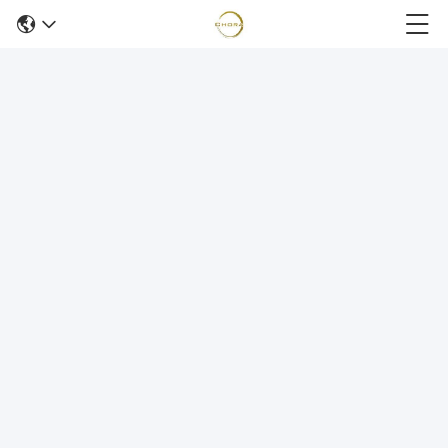
par Carrare 12 millimètres d'épaisseur
tuile de la porcelaine 24x48
2020-12-29
48 points de vue