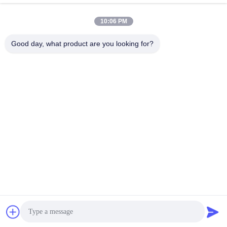
10:06 PM
Adresse
2e étage, bloc 4 du district nord, Hua Yi International Expo
Good day, what product are you looking for?
Mall, rue Wugang, région de Chancheng, ville de Foshan,
Guangdong, Chine.
Téléphone
86--13600305763
Email
info@bmceramics.com
Politique en matière de protection de la vie privée
|
Plan du site
|
Bonne qualité de la Chine Tuiles d'intérieur de porcelaine
Fournisseur. © de Copyright 2019-2026 BOLI CERAMICS
CO.,LTD. . Tous droits réservés.